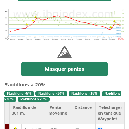
Masquer pentes
Raidillons > 20%
Raidillons >5%
Raidillons >10%
Raidillons >15%
Raidillons
>20%
Raidillons >25%
Raidillon de
Pente
Distance
Télécharger
361 m.
moyenne
en tant que
Waypoint