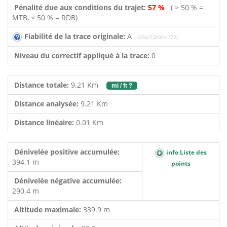
Pénalité due aux conditions du trajet:
57 %
( > 50 % =
MTB, < 50 % = RDB)
Fiabilité de la trace originale:
A
(394/72/0/-/-/72)
Niveau du correctif appliqué à la trace:
0
Distance totale:
9.21 Km
mi / ft ?
Distance analysée:
9.21 Km
Distance linéaire:
0.01 Km
Dénivelée positive accumulée:
info Liste des
394.1 m
points
Dénivelée négative accumulée:
290.4 m
Altitude maximale:
339.9 m