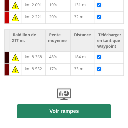
km 2.091
19%
131 m
6
km 2.221
20%
32 m
7
Raidillon de
Pente
Distance
Télécharger
217 m.
moyenne
en tant que
Waypoint
km 8.368
48%
184 m
8
km 8.552
17%
33 m
9
Voir rampes