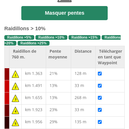
Masquer pentes
Raidillons > 10%
Raidillons >5%
Raidillons >10%
Raidillons >15%
Raidillons
>20%
Raidillons >25%
Raidillon de
Pente
Distance
Télécharger
760 m.
moyenne
en tant que
Waypoint
km 1.363
21%
128 m
1
km 1.491
13%
33 m
2
km 1.655
13%
268 m
3
km 1.923
23%
33 m
4
km 1.956
29%
135 m
5