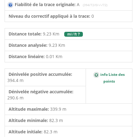
Fiabilité de la trace originale:
A
(394/72/0/-/-/72)
Niveau du correctif appliqué à la trace:
0
Distance totale:
9.23 Km
mi / ft ?
Distance analysée:
9.23 Km
Distance linéaire:
0.01 Km
Dénivelée positive accumulée:
info Liste des
394.4 m
points
Dénivelée négative accumulée:
290.6 m
Altitude maximale:
339.9 m
Altitude minimale:
82.3 m
Altitude initiale:
82.3 m