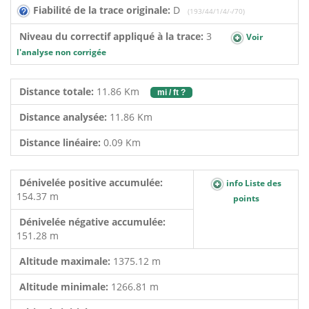
Fiabilité de la trace originale:
D
(193/44/1/4/-/70)
Niveau du correctif appliqué à la trace:
3
Voir
l'analyse non corrigée
Distance totale:
11.86 Km
mi / ft ?
Distance analysée:
11.86 Km
Distance linéaire:
0.09 Km
Dénivelée positive accumulée:
info Liste des
154.37 m
points
Dénivelée négative accumulée:
151.28 m
Altitude maximale:
1375.12 m
Altitude minimale:
1266.81 m