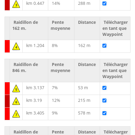
km 0.447
14%
288 m
3
Raidillon de
Pente
Distance
Télécharger
162 m.
moyenne
en tant que
Waypoint
km 1.204
8%
162 m
4
Raidillon de
Pente
Distance
Télécharger
846 m.
moyenne
en tant que
Waypoint
km 3.137
7%
53 m
5
km 3.19
12%
215 m
6
km 3.405
9%
578 m
7
Raidillon de
Pente
Distance
Télécharger