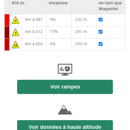
816 m.
moyenne
en tant que
Waypoint
km 4.081
9%
232 m
8
km 4.312
17%
291 m
9
km 4.603
6%
293 m
10
Voir rampes
Voir données à haute altitude