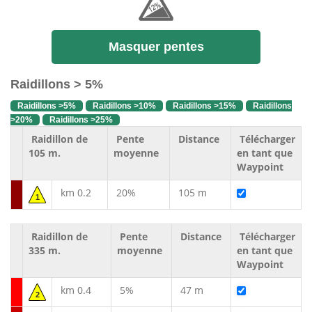
Masquer pentes
Raidillons > 5%
Raidillons >5%
Raidillons >10%
Raidillons >15%
Raidillons
>20%
Raidillons >25%
Raidillon de
Pente
Distance
Télécharger
105 m.
moyenne
en tant que
Waypoint
km 0.2
20%
105 m
1
Raidillon de
Pente
Distance
Télécharger
335 m.
moyenne
en tant que
Waypoint
km 0.4
5%
47 m
2