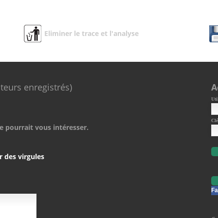
Eliminer le trace et l'analyse
ateurs enregistrés)
A
Uti
Clé
e pourrait vous intéresser.
r des virgules
Fa