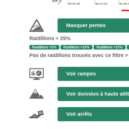
Masquer pentes
Raidillons > 25%
Raidillons >5%
Raidillons >10%
Raidillons >15%
Pas de raidillons trouvés avec ce filtre 
Voir rampes
Voir données à haute alti
Voir arrêts