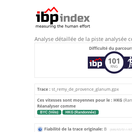
Analyse détaillée de la piste analysé
Difficulté du parcour
101
RNG
Trace :
st_remy_de_provence_glanum.gpx
Ces vitesses sont moyennes pour le : HKG
(Ra
Réanalyser comme
BYC (Vélo)
HKG (Randonnée)
Fiabilité de la trace originale:
B
(446/65/0/-/-/6