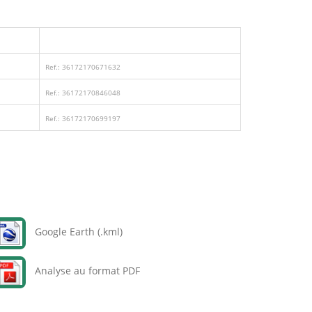
Ref.: 36172170671632
Ref.: 36172170846048
Ref.: 36172170699197
Google Earth (.kml)
Analyse au format PDF