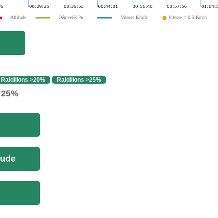
Altitude
Dénivelée %
Vitesse Km/h
Vitesse < 0.5 Km/h
Raidillons >20%
Raidillons >25%
> 25%
tude