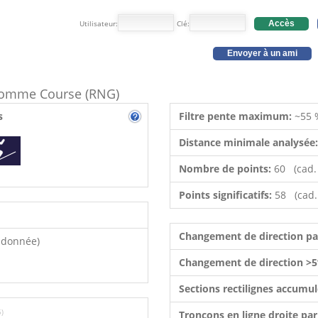
Utilisateur:
Clé:
Accès
Envoyer à un ami
e comme Course (RNG)
s
Filtre pente maximum:
~55 
Distance minimale analysée
Nombre de points:
60 (cad.
Points significatifs:
58 (cad.
Changement de direction p
ndonnée)
Changement de direction >5
Sections rectilignes accumu
5)
Tronçons en ligne droite pa