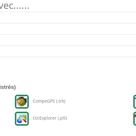
c......
istrés)
CompeGPS (.trk)
OziExplorer (.plt)