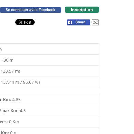
Inscription
Se connecter avec Facebook
%
:
~30 m
 130.57 m)
 137.44 m / 96.67 %)
ar Km:
4.85
º par Km:
4.6
lées:
0 Km
r Km:
0 m