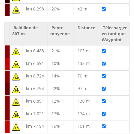
km 6.298
20%
42 m
10
Raidillon de
Pente
Distance
Télécharger
807 m.
moyenne
en tant que
Waypoint
km 6.488
21%
103 m
11
km 6.591
10%
132 m
12
km 6.724
14%
70 m
13
km 6.794
22%
97 m
14
km 6.891
12%
130 m
15
km 7.021
17%
174 m
16
km 7.194
19%
101 m
17