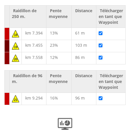
Raidillon de
Pente
Distance
Télécharger
250 m.
moyenne
en tant que
Waypoint
km 7.394
13%
61 m
18
km 7.455
23%
103 m
19
km 7.558
12%
86 m
20
Raidillon de 96
Pente
Distance
Télécharger
m.
moyenne
en tant que
Waypoint
km 9.294
16%
96 m
21