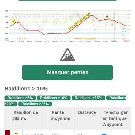
Masquer pentes
Raidillons > 10%
Raidillons >5%
Raidillons >10%
Raidillons >15%
Raidillons
>20%
Raidillons >25%
Raidillon de
Pente
Distance
Télécharger
235 m.
moyenne
en tant que
Waypoint