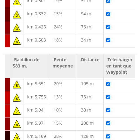
km 0.301
19%
31 m
1
km 0.332
13%
94 m
2
km 0.426
24%
76 m
3
km 0.503
18%
34 m
4
Raidillon de
Pente
Distance
Télécharger
583 m.
moyenne
en tant que
Waypoint
km 5.651
20%
105 m
5
km 5.755
13%
78 m
6
km 5.94
10%
30 m
7
km 5.97
15%
200 m
8
km 6.169
28%
128 m
9