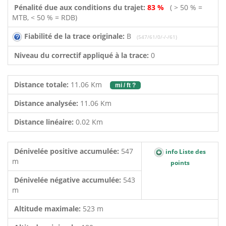
Pénalité due aux conditions du trajet:
83 %
( > 50 % =
MTB, < 50 % = RDB)
Fiabilité de la trace originale:
B
(547/61/0/-/-/61)
Niveau du correctif appliqué à la trace:
0
Distance totale:
11.06 Km
mi / ft ?
Distance analysée:
11.06 Km
Distance linéaire:
0.02 Km
Dénivelée positive accumulée:
547
info Liste des
m
points
Dénivelée négative accumulée:
543
m
Altitude maximale:
523 m