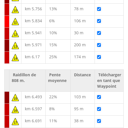
km 5.756
13%
78 m
10
km 5.834
6%
106 m
11
km 5.941
10%
30 m
12
km 5.971
15%
200 m
13
km 6.17
25%
174 m
14
Raidillon de
Pente
Distance
Télécharger
808 m.
moyenne
en tant que
Waypoint
km 6.493
22%
103 m
15
km 6.597
8%
95 m
16
km 6.691
11%
38 m
17