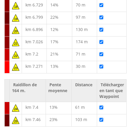
km 6.729
14%
70 m
18
km 6.799
22%
97 m
19
km 6.896
12%
130 m
20
km 7.026
17%
174 m
21
km 7.2
21%
71 m
22
km 7.271
13%
30 m
23
Raidillon de
Pente
Distance
Télécharger
164 m.
moyenne
en tant que
Waypoint
km 7.4
13%
61 m
24
km 7.46
23%
103 m
25