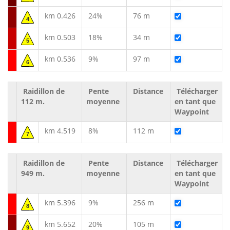
km 0.426
24%
76 m
4
km 0.503
18%
34 m
5
km 0.536
9%
97 m
6
Raidillon de
Pente
Distance
Télécharger
112 m.
moyenne
en tant que
Waypoint
km 4.519
8%
112 m
7
Raidillon de
Pente
Distance
Télécharger
949 m.
moyenne
en tant que
Waypoint
km 5.396
9%
256 m
8
km 5.652
20%
105 m
9