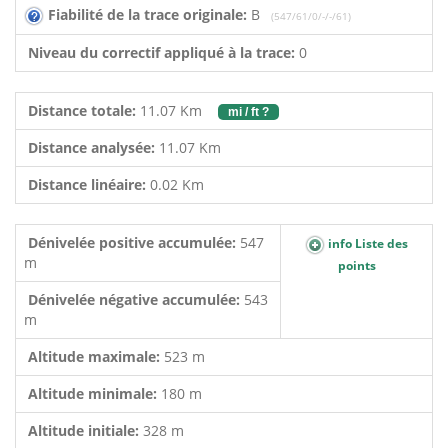
Fiabilité de la trace originale:
B
(547/61/0/-/-/61)
Niveau du correctif appliqué à la trace:
0
Distance totale:
11.07 Km
mi / ft ?
Distance analysée:
11.07 Km
Distance linéaire:
0.02 Km
Dénivelée positive accumulée:
547
info Liste des
m
points
Dénivelée négative accumulée:
543
m
Altitude maximale:
523 m
Altitude minimale:
180 m
Altitude initiale:
328 m