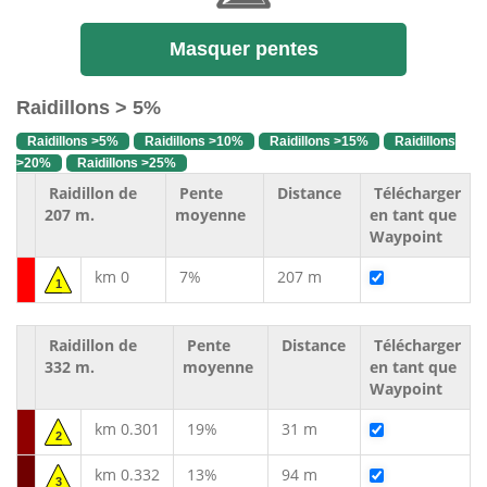
Masquer pentes
Raidillons > 5%
Raidillons >5%
Raidillons >10%
Raidillons >15%
Raidillons
>20%
Raidillons >25%
Raidillon de
Pente
Distance
Télécharger
207 m.
moyenne
en tant que
Waypoint
km 0
7%
207 m
1
Raidillon de
Pente
Distance
Télécharger
332 m.
moyenne
en tant que
Waypoint
km 0.301
19%
31 m
2
km 0.332
13%
94 m
3