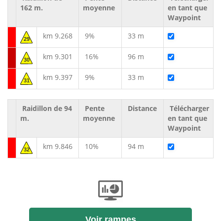
162 m.
moyenne
en tant que
Waypoint
km 9.268
9%
33 m
29
km 9.301
16%
96 m
30
km 9.397
9%
33 m
31
Raidillon de 94
Pente
Distance
Télécharger
m.
moyenne
en tant que
Waypoint
km 9.846
10%
94 m
32
Voir rampes