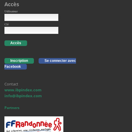
Accès
Utilisateur
Clé
Accès
Inscription
Se connecter avec
Facebook
Contact
www.ibpindex.com
info@ibpindex.com
Partners