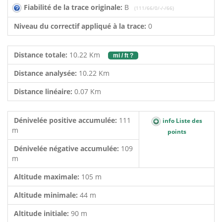
Fiabilité de la trace originale:
B
(111/66/0/-/-/66)
Niveau du correctif appliqué à la trace:
0
Distance totale:
10.22 Km
mi / ft ?
Distance analysée:
10.22 Km
Distance linéaire:
0.07 Km
Dénivelée positive accumulée:
111
info Liste des
m
points
Dénivelée négative accumulée:
109
m
Altitude maximale:
105 m
Altitude minimale:
44 m
Altitude initiale:
90 m