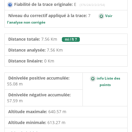
Fiabilité de la trace originale:
E
(376/24/2/2/2/54)
Niveau du correctif appliqué à la trace:
7
Voir
l'analyse non corrigée
Distance totale:
7.56 Km
mi / ft ?
Distance analysée:
7.56 Km
Distance linéaire:
0 Km
Dénivelée positive accumulée:
info Liste des
55.08 m
points
Dénivelée négative accumulée:
57.59 m
Altitude maximale:
640.57 m
Altitude minimale:
613.27 m