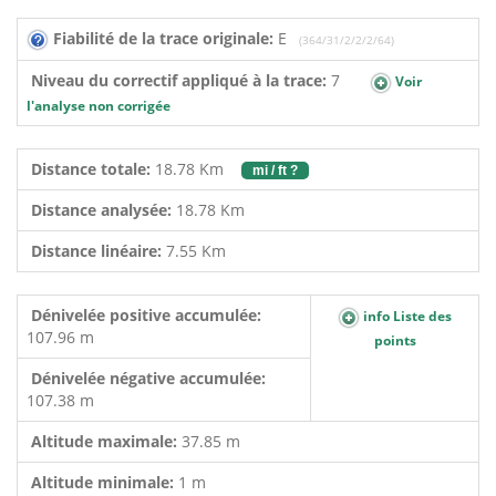
Fiabilité de la trace originale:
E
(364/31/2/2/2/64)
Niveau du correctif appliqué à la trace:
7
Voir
l'analyse non corrigée
Distance totale:
18.78 Km
mi / ft ?
Distance analysée:
18.78 Km
Distance linéaire:
7.55 Km
Dénivelée positive accumulée:
info Liste des
107.96 m
points
Dénivelée négative accumulée:
107.38 m
Altitude maximale:
37.85 m
Altitude minimale:
1 m