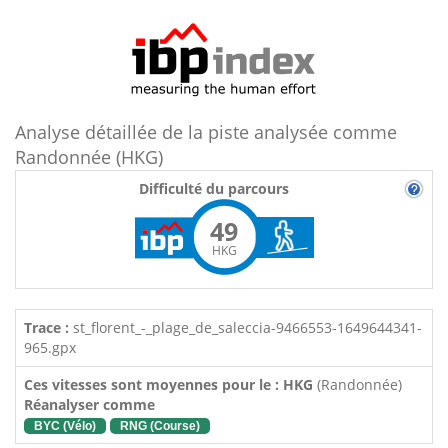
Analyse détaillée de la piste analysée comme
Randonnée (HKG)
Difficulté du parcours
49
HKG
Trace :
st_florent_-_plage_de_saleccia-9466553-1649644341-
965.gpx
Ces vitesses sont moyennes pour le : HKG
(Randonnée)
Réanalyser comme
BYC (Vélo)
RNG (Course)