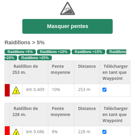
Masquer pentes
Raidillons > 5%
Raidillons >5%
Raidillons >10%
Raidillons >15%
Raidillons
>20%
Raidillons >25%
Raidillon de
Pente
Distance
Télécharger
253 m.
moyenne
en tant que
Waypoint
km 0.409
10%
253 m
1
Raidillon de
Pente
Distance
Télécharger
228 m.
moyenne
en tant que
Waypoint
km 9.086
8%
228 m
2