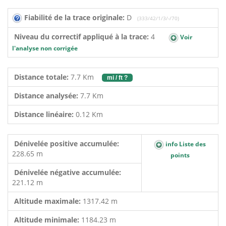
Fiabilité de la trace originale:
D
(333/42/1/3/-/70)
Niveau du correctif appliqué à la trace:
4
Voir
l'analyse non corrigée
Distance totale:
7.7 Km
mi / ft ?
Distance analysée:
7.7 Km
Distance linéaire:
0.12 Km
Dénivelée positive accumulée:
info Liste des
228.65 m
points
Dénivelée négative accumulée:
221.12 m
Altitude maximale:
1317.42 m
Altitude minimale:
1184.23 m