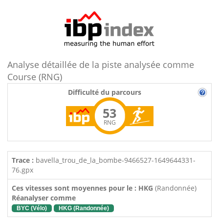
Analyse détaillée de la piste analysée comme
Course (RNG)
Difficulté du parcours
53
RNG
Trace :
bavella_trou_de_la_bombe-9466527-1649644331-
76.gpx
Ces vitesses sont moyennes pour le : HKG
(Randonnée)
Réanalyser comme
BYC (Vélo)
HKG (Randonnée)