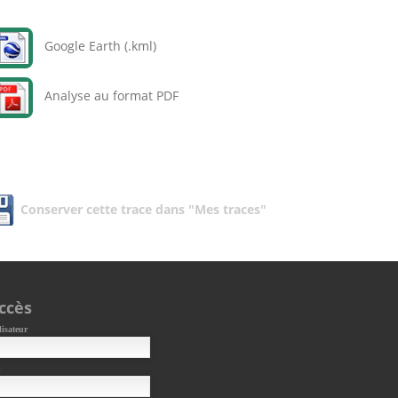
Google Earth (.kml)
Analyse au format PDF
Conserver cette trace dans "Mes traces"
ccès
lisateur