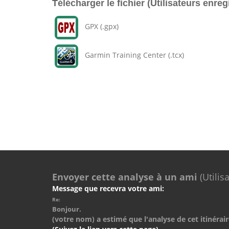
Télécharger le fichier (Utilisateurs enreg
GPX (.gpx)
Garmin Training Center (.tcx)
Envoyer cette analyse à un ami
(Utilis
Message que recevra votre ami:
Re:
Bonjour.
(votre nom) a estimé que l'analyse de cet itinérair