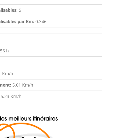
lisables:
5
lisables par Km:
0.346
:56 h
1 Km/h
ment:
5.01 Km/h
:
5.23 Km/h