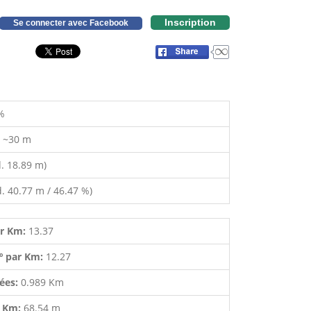
Inscription
Se connecter avec Facebook
%
:
~30 m
. 18.89 m)
. 40.77 m / 46.47 %)
ar Km:
13.37
º par Km:
12.27
lées:
0.989 Km
r Km:
68.54 m