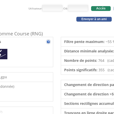
Utilisateur:
Clé:
Accès
Envoyer à un ami
e comme Course (RNG)
s
Filtre pente maximum:
~55 
Distance minimale analysée
Nombre de points:
764 (cad
Points significatifs:
355 (cad
.gpx
Changement de direction p
ndonnée)
Changement de direction >5
Sections rectilignes accumu
7)
Tronçons en ligne droite pa