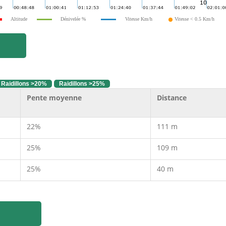
Altitude
Dénivelée %
Vitesse Km/h
Vitesse < 0.5 Km/h
Raidillons >20%
Raidillons >25%
Pente moyenne
Distance
22%
111 m
25%
109 m
25%
40 m