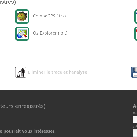
istrés)
CompeGPS (.trk)
OziExplorer (.plt)
Eliminer le trace et l'analyse
ateurs enregistrés)
A
Uti
Clé
e pourrait vous intéresser.