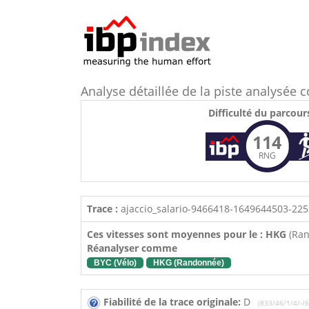
Analyse détaillée de la piste analysé
Difficulté du parcour
114
RNG
Trace :
ajaccio_salario-9466418-1649644503-225
Ces vitesses sont moyennes pour le : HKG
(Ra
Réanalyser comme
BYC (Vélo)
HKG (Randonnée)
Fiabilité de la trace originale:
D
(833/46/1/4/-/6