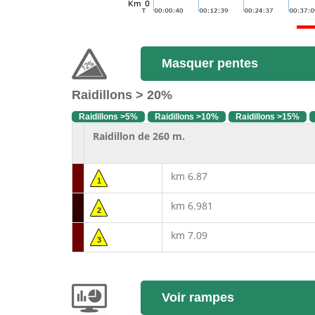
Masquer pentes
Raidillons > 20%
Raidillons >5%
Raidillons >10%
Raidillons >15%
Raidillon de 260 m.
km 6.87
1
km 6.981
2
km 7.09
3
Voir rampes