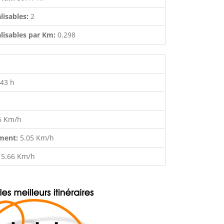
lisables:
2
lisables par Km:
0.298
:43 h
5 Km/h
ment:
5.05 Km/h
:
5.66 Km/h