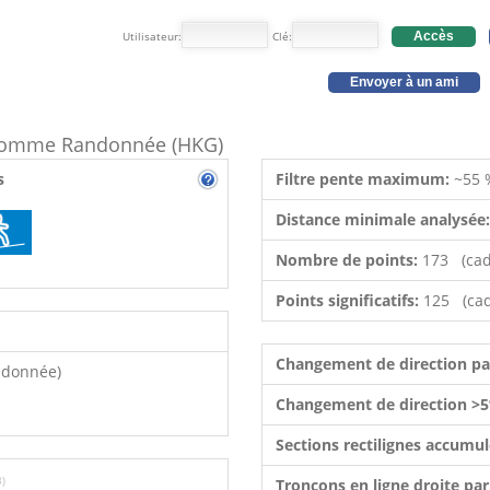
Utilisateur:
Clé:
Accès
Envoyer à un ami
e comme Randonnée (HKG)
s
Filtre pente maximum:
~55 
Distance minimale analysée
Nombre de points:
173 (cad
Points significatifs:
125 (cad
Changement de direction p
ndonnée)
Changement de direction >5
Sections rectilignes accumu
3)
Tronçons en ligne droite pa