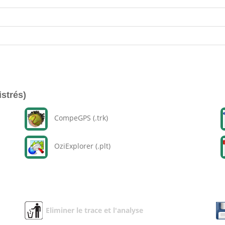
istrés)
CompeGPS (.trk)
OziExplorer (.plt)
Eliminer le trace et l'analyse