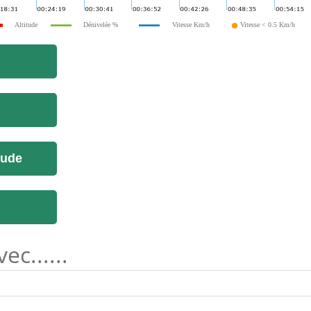
Altitude
Dénivelée %
Vitesse Km/h
Vitesse < 0.5 Km/h
tude
c......