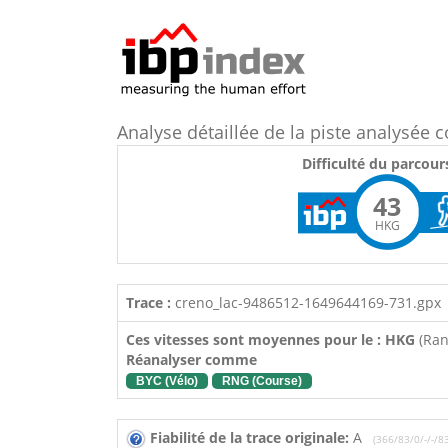
Analyse détaillée de la piste analysé
Difficulté du parcour
43
HKG
Trace :
creno_lac-9486512-1649644169-731.gpx
Ces vitesses sont moyennes pour le : HKG
(Ra
Réanalyser comme
BYC (Vélo)
RNG (Course)
Fiabilité de la trace originale:
A
(366/83/0/-/-/8