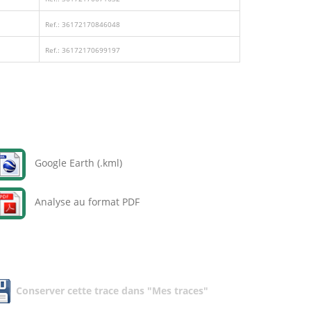
Ref.: 36172170846048
Ref.: 36172170699197
Google Earth (.kml)
Analyse au format PDF
Conserver cette trace dans "Mes traces"