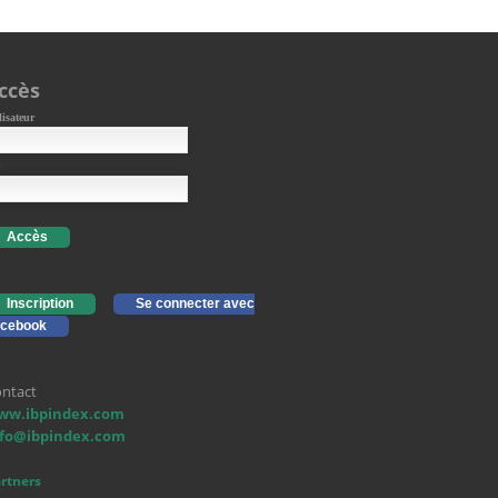
ccès
lisateur
Accès
Inscription
Se connecter avec
cebook
ntact
ww.ibpindex.com
nfo@ibpindex.com
rtners