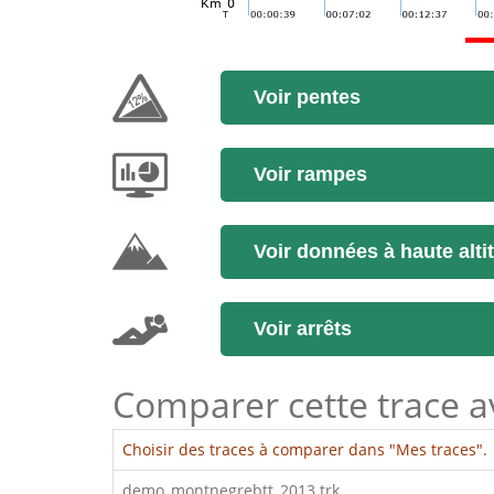
Voir pentes
Voir rampes
Voir données à haute alti
Voir arrêts
Comparer cette trace ave
Choisir des traces à comparer dans "Mes traces".
demo_montnegrebtt_2013.trk