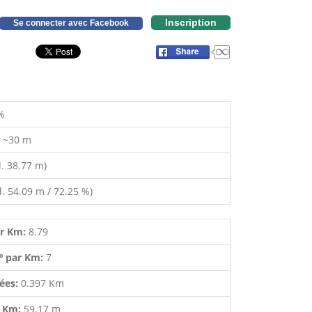
Inscription
Se connecter avec Facebook
%
:
~30 m
. 38.77 m)
. 54.09 m / 72.25 %)
ar Km:
8.79
º par Km:
7
lées:
0.397 Km
r Km:
59.17 m