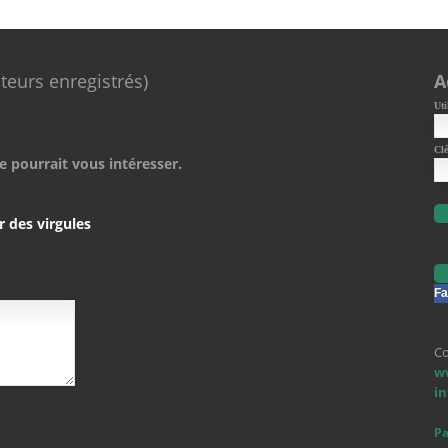
ateurs enregistrés)
A
Uti
Clé
e pourrait vous intéresser.
r des virgules
Fa
Co
w
i
Pa