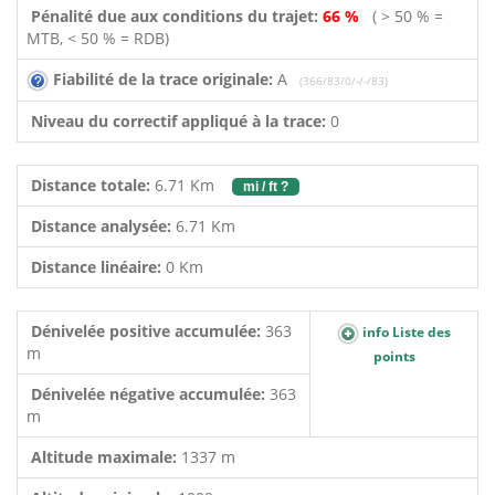
Pénalité due aux conditions du trajet:
66 %
( > 50 % =
MTB, < 50 % = RDB)
Fiabilité de la trace originale:
A
(366/83/0/-/-/83)
Niveau du correctif appliqué à la trace:
0
Distance totale:
6.71 Km
mi / ft ?
Distance analysée:
6.71 Km
Distance linéaire:
0 Km
Dénivelée positive accumulée:
363
info Liste des
m
points
Dénivelée négative accumulée:
363
m
Altitude maximale:
1337 m