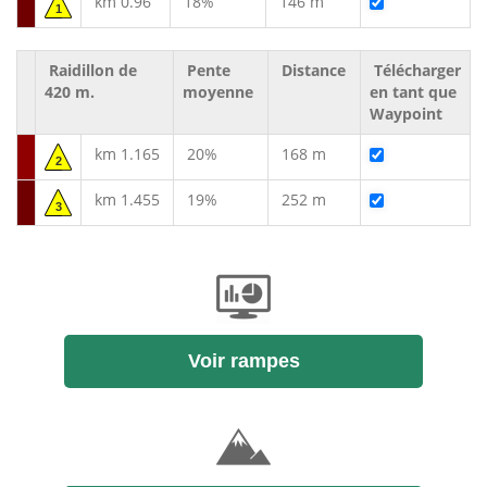
km 0.96
18%
146 m
1
Raidillon de
Pente
Distance
Télécharger
420 m.
moyenne
en tant que
Waypoint
km 1.165
20%
168 m
2
km 1.455
19%
252 m
3
Voir rampes