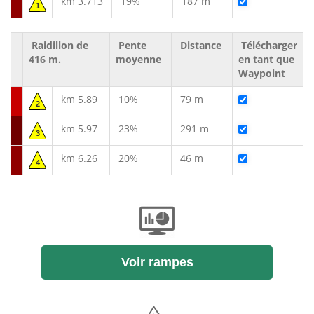
km 3.713
19%
187 m
1
Raidillon de
Pente
Distance
Télécharger
416 m.
moyenne
en tant que
Waypoint
km 5.89
10%
79 m
2
km 5.97
23%
291 m
3
km 6.26
20%
46 m
4
Voir rampes