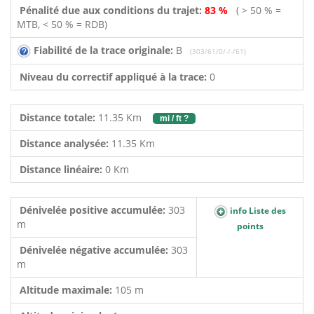
Pénalité due aux conditions du trajet:
83 %
( > 50 % =
MTB, < 50 % = RDB)
Fiabilité de la trace originale:
B
(303/61/0/-/-/61)
Niveau du correctif appliqué à la trace:
0
Distance totale:
11.35 Km
mi / ft ?
Distance analysée:
11.35 Km
Distance linéaire:
0 Km
Dénivelée positive accumulée:
303
info Liste des
m
points
Dénivelée négative accumulée:
303
m
Altitude maximale:
105 m