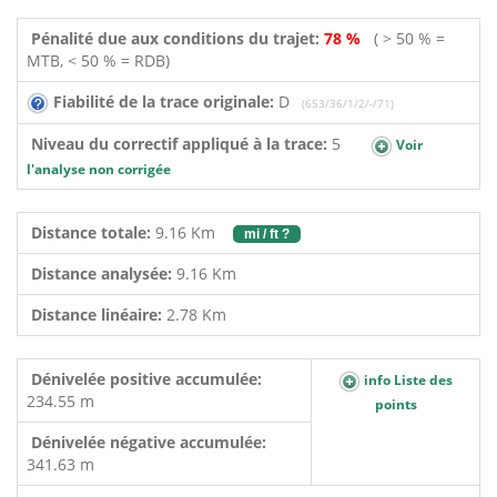
Pénalité due aux conditions du trajet:
78 %
( > 50 % =
MTB, < 50 % = RDB)
Fiabilité de la trace originale:
D
(653/36/1/2/-/71)
Niveau du correctif appliqué à la trace:
5
Voir
l'analyse non corrigée
Distance totale:
9.16 Km
mi / ft ?
Distance analysée:
9.16 Km
Distance linéaire:
2.78 Km
Dénivelée positive accumulée:
info Liste des
234.55 m
points
Dénivelée négative accumulée:
341.63 m