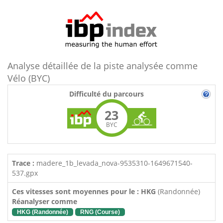
Analyse détaillée de la piste analysée comme
Vélo (BYC)
Difficulté du parcours
23
BYC
Trace :
madere_1b_levada_nova-9535310-1649671540-
537.gpx
Ces vitesses sont moyennes pour le : HKG
(Randonnée)
Réanalyser comme
HKG (Randonnée)
RNG (Course)