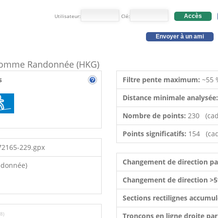
Utilisateur:
Clé:
Accès
Envoyer à un ami
e comme Randonnée (HKG)
s
Filtre pente maximum:
~55 
Distance minimale analysée
Nombre de points:
230 (cad
Points significatifs:
154 (cad
72165-229.gpx
Changement de direction p
ndonnée)
Changement de direction >5
Sections rectilignes accumu
8)
Tronçons en ligne droite pa