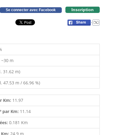
Inscription
Se connecter avec Facebook
%
:
~30 m
. 31.62 m)
. 47.53 m / 66.96 %)
ar Km:
11.97
º par Km:
11.14
lées:
0.181 Km
r Km:
24.9 m