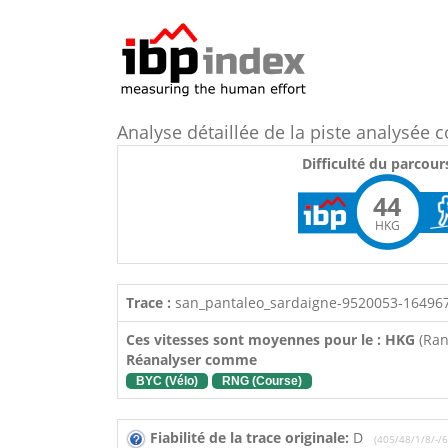
Analyse détaillée de la piste analysé
Difficulté du parcour
44
HKG
Trace :
san_pantaleo_sardaigne-9520053-16496
Ces vitesses sont moyennes pour le : HKG
(Ra
Réanalyser comme
BYC (Vélo)
RNG (Course)
Fiabilité de la trace originale:
D
(405/48/1/8/-/6