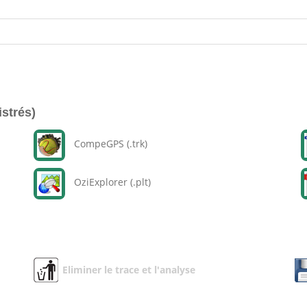
istrés)
CompeGPS (.trk)
OziExplorer (.plt)
Eliminer le trace et l'analyse