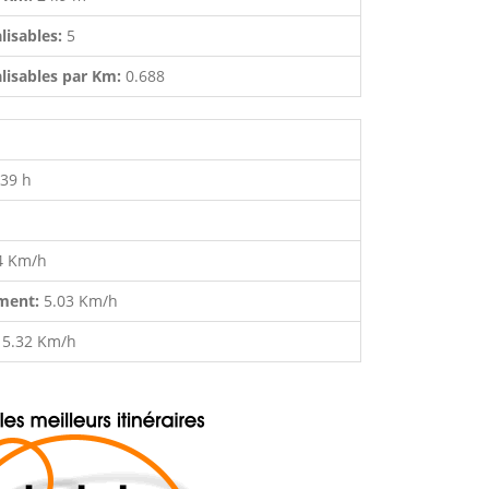
lisables:
5
lisables par Km:
0.688
:39 h
4 Km/h
ment:
5.03 Km/h
:
5.32 Km/h