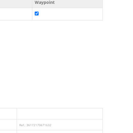
Waypoint
Ref.: 36172170671632