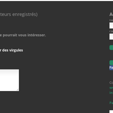
ateurs enregistrés)
A
Uti
Clé
e pourrait vous intéresser.
r des virgules
Fa
Co
w
i
Pa