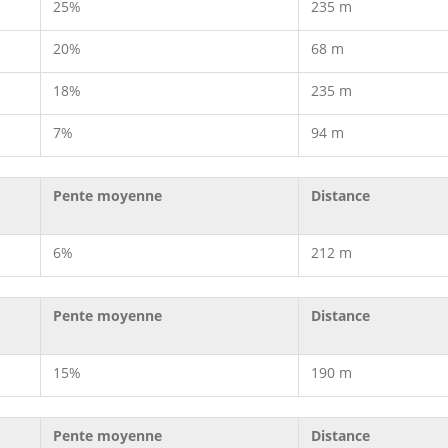
25%
235 m
20%
68 m
18%
235 m
7%
94 m
Pente moyenne
Distance
6%
212 m
Pente moyenne
Distance
15%
190 m
Pente moyenne
Distance