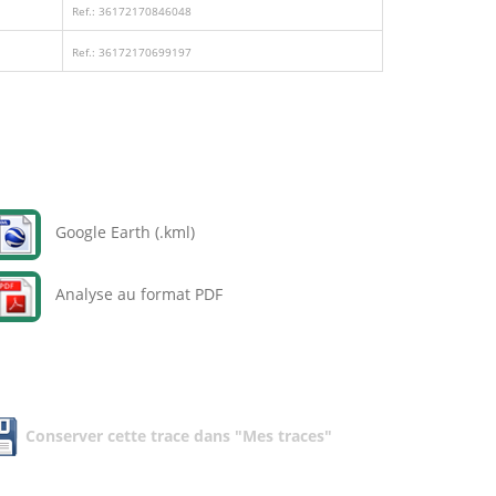
Ref.: 36172170846048
Ref.: 36172170699197
Google Earth (.kml)
Analyse au format PDF
Conserver cette trace dans "Mes traces"