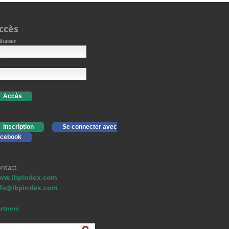
ccès
lisateur
Accès
Inscription
Se connecter avec
cebook
ntact
ww.ibpindex.com
nfo@ibpindex.com
rtners