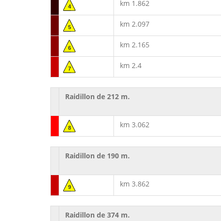
km 1.862
4
km 2.097
5
km 2.165
6
km 2.4
7
Raidillon de 212 m.
km 3.062
8
Raidillon de 190 m.
km 3.862
9
Raidillon de 374 m.