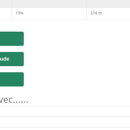
19%
374 m
tude
c......