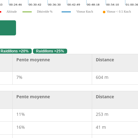
Altitude
Dénivelée %
Vitesse Km/h
Vitesse < 0.5 Km/h
Raidillons >20%
Raidillons >25%
Pente moyenne
Distance
7%
604 m
Pente moyenne
Distance
11%
253 m
16%
41 m