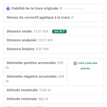
Fiabilité de la trace originale:
B
(559/71/0/-/-/71)
Niveau du correctif appliqué à la trace:
0
Distance totale:
13.51 Km
mi / ft ?
Distance analysée:
13.51 Km
Distance linéaire:
0.01 Km
Dénivelée positive accumulée:
559
info Liste des
m
points
Dénivelée négative accumulée:
558
m
Altitude maximale:
1334 m
Altitude minimale:
962 m