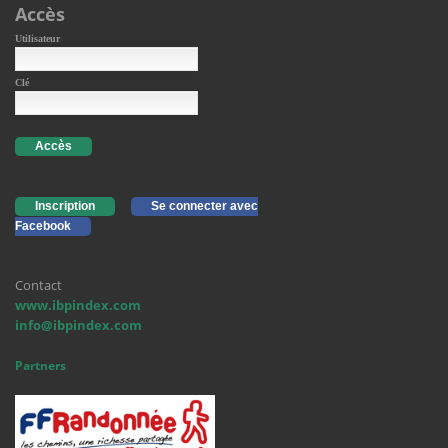
Accès
Utilisateur
Clé
Accès
Inscription
Se connecter avec
Facebook
Contact
www.ibpindex.com
info@ibpindex.com
Partners