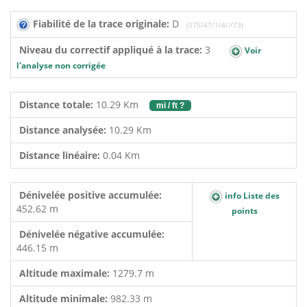
Fiabilité de la trace originale:
D
(575/47/1/4/-/73)
Niveau du correctif appliqué à la trace:
3
Voir
l'analyse non corrigée
Distance totale:
10.29 Km
mi / ft ?
Distance analysée:
10.29 Km
Distance linéaire:
0.04 Km
Dénivelée positive accumulée:
info Liste des
452.62 m
points
Dénivelée négative accumulée:
446.15 m
Altitude maximale:
1279.7 m
Altitude minimale:
982.33 m