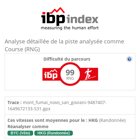
Analyse détaillée de la piste analysée comme
Course (RNG)
Difficulté du parcours
99
RNG
Trace :
mont_fumai_novo_san_goviani-9487407-
1649672133-531.gpx
Ces vitesses sont moyennes pour le : HKG
(Randonnée)
Réanalyser comme
BYC (Vélo)
HKG (Randonnée)