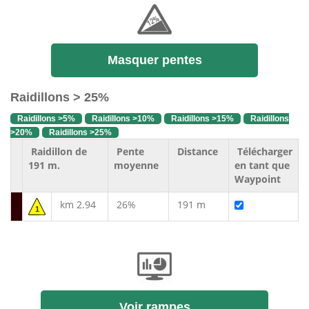
Masquer pentes
Raidillons > 25%
Raidillons >5%
Raidillons >10%
Raidillons >15%
Raidillons
>20%
Raidillons >25%
Raidillon de
Pente
Distance
Télécharger
191 m.
moyenne
en tant que
Waypoint
km 2.94
26%
191 m
1
Voir rampes