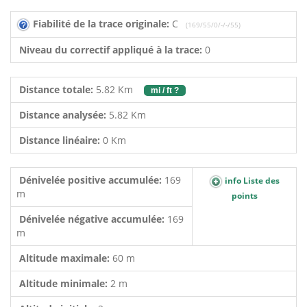
Fiabilité de la trace originale:
C
(169/55/0/-/-/55)
Niveau du correctif appliqué à la trace:
0
Distance totale:
5.82 Km
mi / ft ?
Distance analysée:
5.82 Km
Distance linéaire:
0 Km
Dénivelée positive accumulée:
169
info Liste des
m
points
Dénivelée négative accumulée:
169
m
Altitude maximale:
60 m
Altitude minimale:
2 m