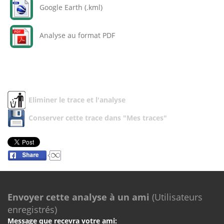
Google Earth (.kml)
Analyse au format PDF
Eliminer le trace et l'analyse
Conserver cette trace dans "Mes traces"
Envoyer cette analyse à un ami
(Utilisateurs
enregistrés)
Message que recevra votre ami: