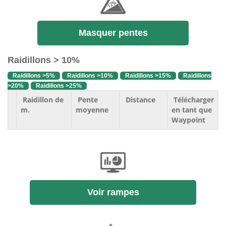
Masquer pentes
Raidillons > 10%
Raidillons >5%
Raidillons >10%
Raidillons >15%
Raidillons
>20%
Raidillons >25%
Raidillon de
Pente
Distance
Télécharger
m.
moyenne
en tant que
Waypoint
Voir rampes