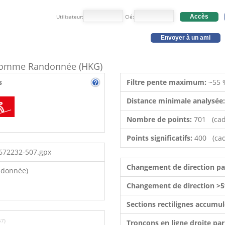
Utilisateur:
Clé:
Accès
Envoyer à un ami
e comme Randonnée (HKG)
s
Filtre pente maximum:
~55 
Distance minimale analysée
Nombre de points:
701 (cad
Points significatifs:
400 (cad
672232-507.gpx
Changement de direction p
ndonnée)
Changement de direction >5
Sections rectilignes accumu
57)
Tronçons en ligne droite pa