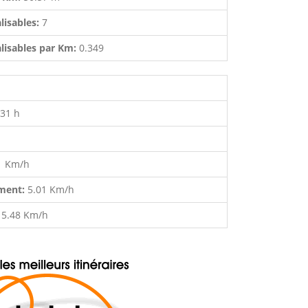
lisables:
7
lisables par Km:
0.349
:31 h
1 Km/h
ment:
5.01 Km/h
:
5.48 Km/h