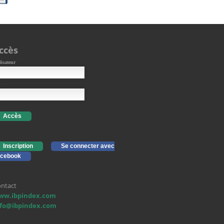
ccès
lisateur
Accès
Inscription
Se connecter avec
cebook
ntact
ww.ibpindex.com
nfo@ibpindex.com