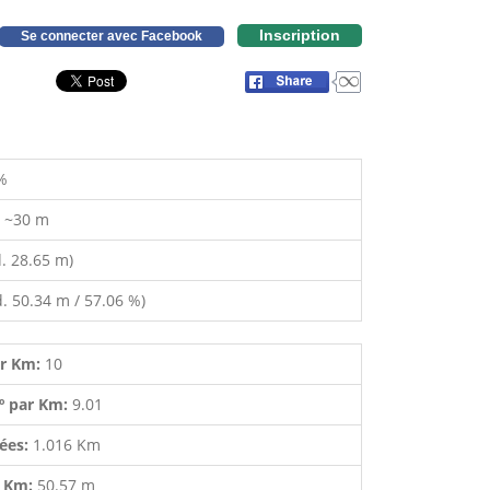
Inscription
Se connecter avec Facebook
%
:
~30 m
. 28.65 m)
. 50.34 m / 57.06 %)
ar Km:
10
º par Km:
9.01
lées:
1.016 Km
r Km:
50.57 m