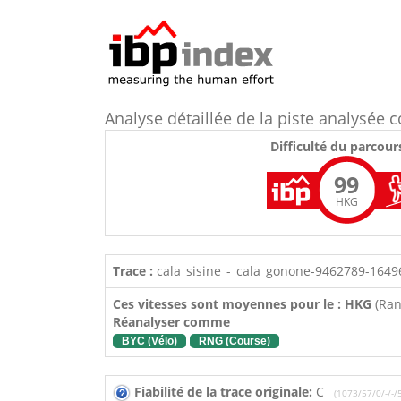
Analyse détaillée de la piste analysé
Difficulté du parcour
99
HKG
Trace :
cala_sisine_-_cala_gonone-9462789-1649
Ces vitesses sont moyennes pour le : HKG
(Ra
Réanalyser comme
BYC (Vélo)
RNG (Course)
Fiabilité de la trace originale:
C
(1073/57/0/-/-/