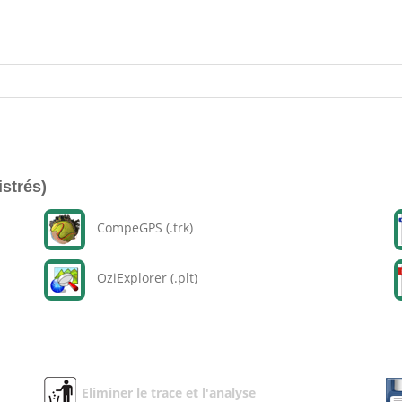
istrés)
CompeGPS (.trk)
OziExplorer (.plt)
Eliminer le trace et l'analyse