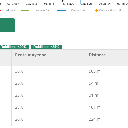
Altitude
Dénivelée %
Vitesse Km/h
Vitesse < 0.5 Km/h
Raidillons >20%
Raidillons >25%
Pente moyenne
Distance
30%
503 m
26%
54 m
23%
31 m
29%
181 m
20%
224 m