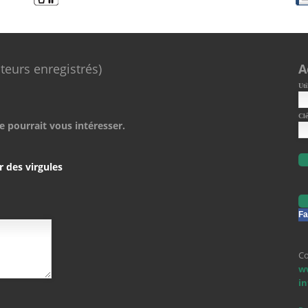
ateurs enregistrés)
A
Uti
Clé
e pourrait vous intéresser.
r des virgules
Fa
Co
w
i