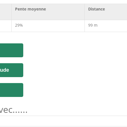
Pente moyenne
Distance
29%
99 m
tude
c......