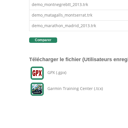
demo_montnegrebtt_2013.trk
demo_matagalls_montserrat.trk
demo_marathon_madrid_2013.trk
Comparer
Télécharger le fichier (Utilisateurs enreg
GPX (.gpx)
Garmin Training Center (.tcx)