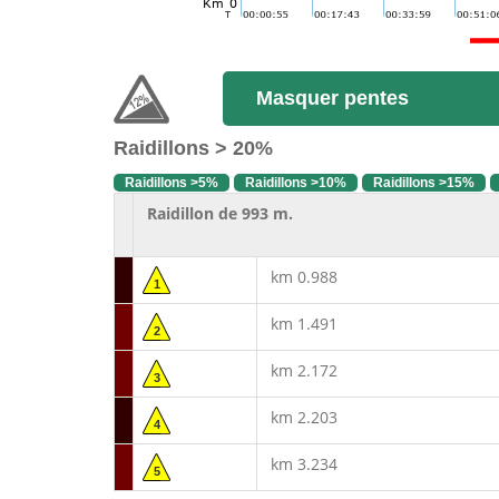
Masquer pentes
Raidillons > 20%
Raidillons >5%
Raidillons >10%
Raidillons >15%
Raidillon de 993 m.
km 0.988
1
km 1.491
2
km 2.172
3
km 2.203
4
km 3.234
5