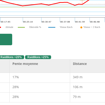
Altitude
Dénivelée %
Vitesse Km/h
Vitesse < 2 Km/h
Raidillons >20%
Raidillons >25%
Pente moyenne
Distance
17%
349 m
28%
106 m
28%
79 m