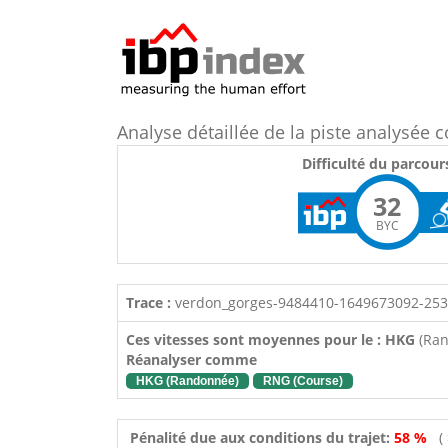
Analyse détaillée de la piste analysée
Difficulté du parcour
32
BYC
Trace :
verdon_gorges-9484410-1649673092-253
Ces vitesses sont moyennes pour le : HKG
(Ra
Réanalyser comme
HKG (Randonnée)
RNG (Course)
Pénalité due aux conditions du trajet:
58 %
(