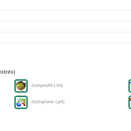
istrés)
CompeGPS (.trk)
OziExplorer (.plt)