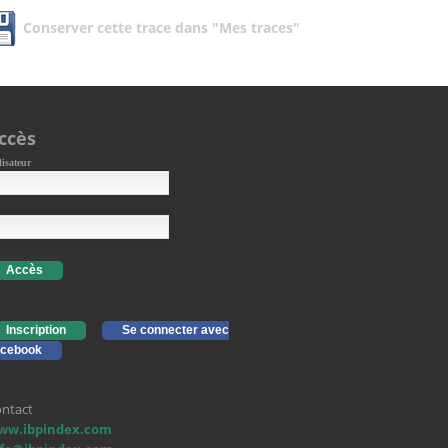
Conserver cette trace dans "Mes traces"
ccès
lisateur
Accès
Inscription
Se connecter avec
cebook
ntact
ww.ibpindex.com