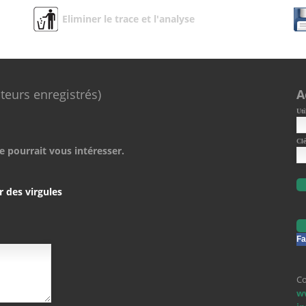
Eliminer le trace et l'analyse
ateurs enregistrés)
A
Uti
Clé
e pourrait vous intéresser.
r des virgules
Fa
Co
w