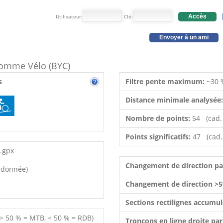
Utilisateur:
Clé:
Accès
Envoyer à un ami
 comme Vélo (BYC)
s
Filtre pente maximum:
~30 
Distance minimale analysée
Nombre de points:
54 (cad.
Points significatifs:
47 (cad.
.gpx
Changement de direction p
ndonnée)
Changement de direction >5
Sections rectilignes accumu
 > 50 % = MTB, < 50 % = RDB)
Tronçons en ligne droite pa