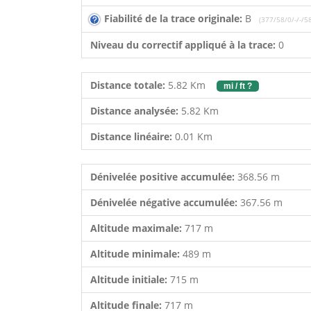
Fiabilité de la trace originale:
B
(377/58/0/-/-/5
Niveau du correctif appliqué à la trace:
0
Distance totale:
5.82 Km
mi / ft ?
Distance analysée:
5.82 Km
Distance linéaire:
0.01 Km
Dénivelée positive accumulée:
368.56 m
Dénivelée négative accumulée:
367.56 m
Altitude maximale:
717 m
Altitude minimale:
489 m
Altitude initiale:
715 m
Altitude finale:
717 m