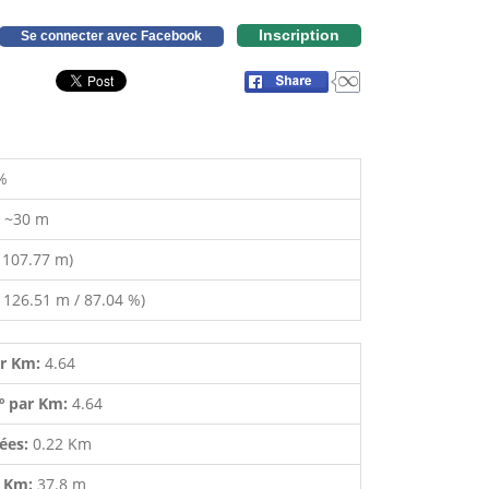
Inscription
Se connecter avec Facebook
%
:
~30 m
 107.77 m)
 126.51 m / 87.04 %)
ar Km:
4.64
º par Km:
4.64
lées:
0.22 Km
r Km:
37.8 m