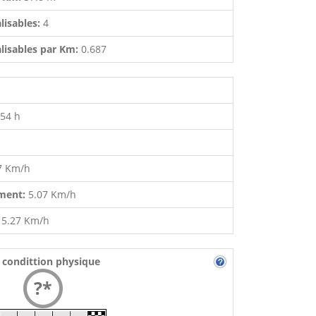
lisables:
4
lisables par Km:
0.687
:54 h
7 Km/h
ment:
5.07 Km/h
:
5.27 Km/h
 condittion physique
?*