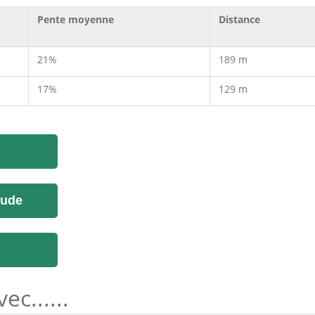
Pente moyenne
Distance
21%
189 m
17%
129 m
tude
c......