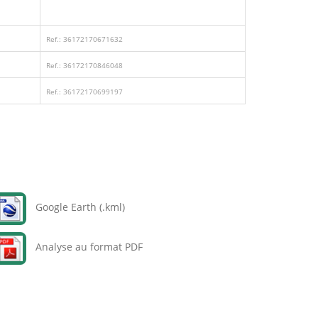
Ref.: 36172170671632
Ref.: 36172170846048
Ref.: 36172170699197
Google Earth (.kml)
Analyse au format PDF