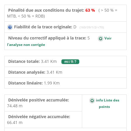
Pénalité due aux conditions du trajet:
63 %
( > 50 % =
MTB, < 50 % = RDB)
Fiabilité de la trace originale:
D
(160/39/1/2/-/70)
Niveau du correctif appliqué à la trace:
5
Voir
l'analyse non corrigée
Distance totale:
3.41 Km
mi / ft ?
Distance analysée:
3.41 Km
Distance linéaire:
1.99 Km
Dénivelée positive accumulée:
info Liste des
74.48 m
points
Dénivelée négative accumulée:
66.41 m