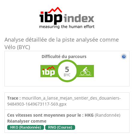
Analyse détaillée de la piste analysée comme
Vélo (BYC)
Difficulté du parcours
5
BYC
Trace :
mourillon_a_lanse_mejan_sentier_des_douaniers-
9484903-1649673117-569.gpx
Ces vitesses sont moyennes pour le : HKG
(Randonnée)
Réanalyser comme
HKG (Randonnée)
RNG (Course)