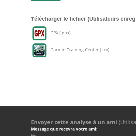
Télécharger le fichier (Utilisateurs enreg
GPX (.gpx)
Garmin Training Center (.tcx)
Envoyer cette analyse à un ami
(Utilis
Message que recevra votre ami:
Re: