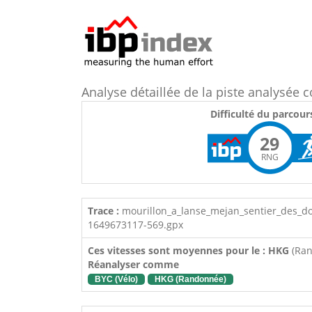
Analyse détaillée de la piste analysé
Difficulté du parcour
29
RNG
Trace :
mourillon_a_lanse_mejan_sentier_des_d
1649673117-569.gpx
Ces vitesses sont moyennes pour le : HKG
(Ra
Réanalyser comme
BYC (Vélo)
HKG (Randonnée)