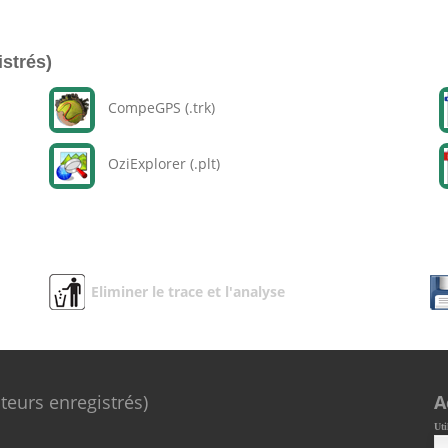
istrés)
CompeGPS (.trk)
OziExplorer (.plt)
Eliminer le trace et l'analyse
ateurs enregistrés)
A
Uti