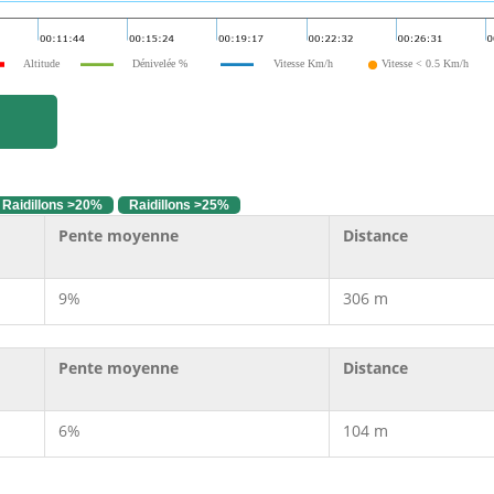
Altitude
Dénivelée %
Vitesse Km/h
Vitesse < 0.5 Km/h
Raidillons >20%
Raidillons >25%
Pente moyenne
Distance
9%
306 m
Pente moyenne
Distance
6%
104 m