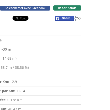
Inscription
Se connecter avec Facebook
%
:
~30 m
. 14.68 m)
 38.7 m / 38.36 %)
ar Km:
12.9
º par Km:
11.14
lées:
0.138 Km
r Km:
40.47 m