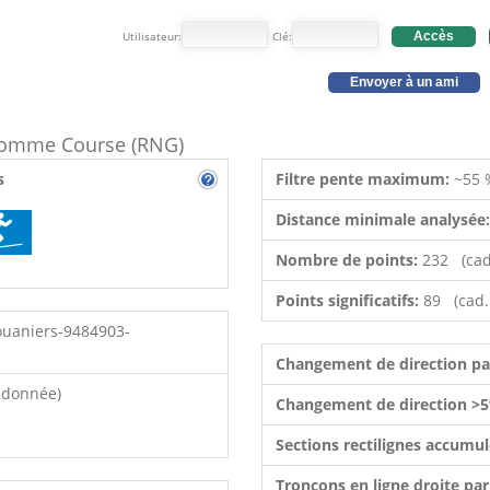
Utilisateur:
Clé:
Accès
Envoyer à un ami
e comme Course (RNG)
s
Filtre pente maximum:
~55 
Distance minimale analysée
Nombre de points:
232 (cad
Points significatifs:
89 (cad.
ouaniers-9484903-
Changement de direction p
ndonnée)
Changement de direction >5
Sections rectilignes accumu
Tronçons en ligne droite pa