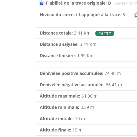
Fiabilité de la trace originale:
D
(160/39/1/2/-/7
Niveau du correctif appliqué à la trace:
5
Distance totale:
3.41 Km
mi / ft ?
Distance analysée:
3.41 Km
Distance linéaire:
1.99 Km
Dénivelée positive accumulée:
74.48 m
Dénivelée négative accumulée:
66.41 m
Altitude maximale:
64.96 m
Altitude minimale:
8.39 m
Altitude initiale:
10 m
Altitude finale:
19 m