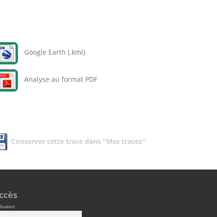
Google Earth (.kml)
Analyse au format PDF
Conserver cette trace dans "Mes traces"
ccès
lisateur