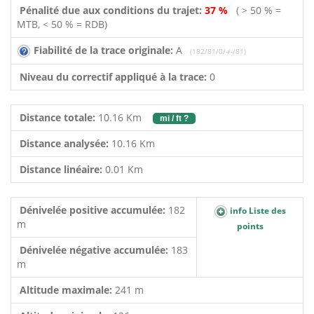
Pénalité due aux conditions du trajet:
37 %
( > 50 % =
MTB, < 50 % = RDB)
Fiabilité de la trace originale:
A
(182/81/0/-/-/81)
Niveau du correctif appliqué à la trace:
0
Distance totale:
10.16 Km
mi / ft ?
Distance analysée:
10.16 Km
Distance linéaire:
0.01 Km
Dénivelée positive accumulée:
182
info Liste des
m
points
Dénivelée négative accumulée:
183
m
Altitude maximale:
241 m