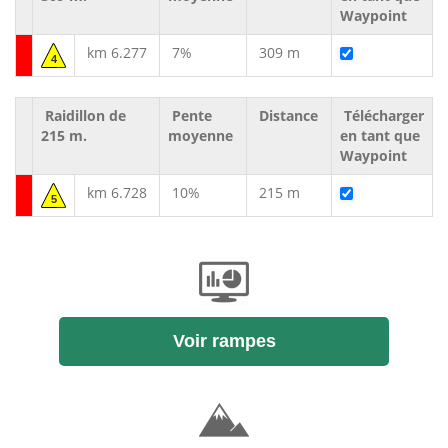
Waypoint
km 6.277
7%
309 m
4
Raidillon de
Pente
Distance
Télécharger
215 m.
moyenne
en tant que
Waypoint
km 6.728
10%
215 m
5
Voir rampes