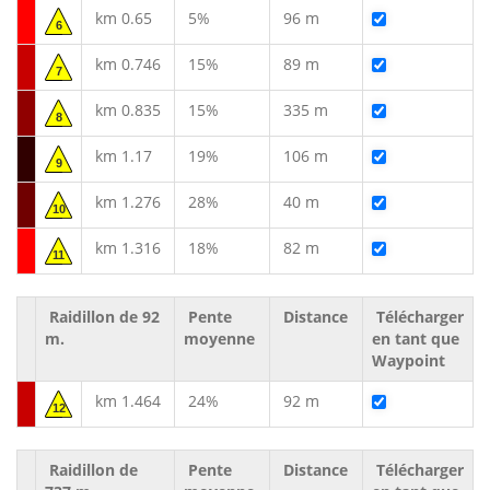
km 0.65
5%
96 m
6
km 0.746
15%
89 m
7
km 0.835
15%
335 m
8
km 1.17
19%
106 m
9
km 1.276
28%
40 m
10
km 1.316
18%
82 m
11
Raidillon de 92
Pente
Distance
Télécharger
m.
moyenne
en tant que
Waypoint
km 1.464
24%
92 m
12
Raidillon de
Pente
Distance
Télécharger