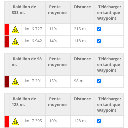
Raidillon de
Pente
Distance
Télécharger
333 m.
moyenne
en tant que
Waypoint
km 6.727
11%
215 m
20
km 6.942
14%
118 m
21
Raidillon de 98
Pente
Distance
Télécharger
m.
moyenne
en tant que
Waypoint
km 7.201
15%
98 m
22
Raidillon de
Pente
Distance
Télécharger
128 m.
moyenne
en tant que
Waypoint
km 7.395
10%
128 m
23