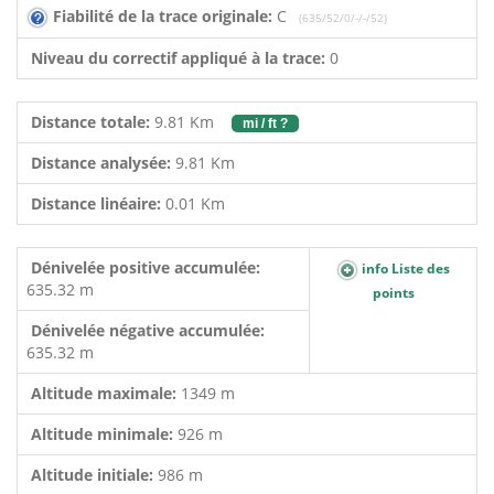
Fiabilité de la trace originale:
C
(635/52/0/-/-/52)
Niveau du correctif appliqué à la trace:
0
Distance totale:
9.81 Km
mi / ft ?
Distance analysée:
9.81 Km
Distance linéaire:
0.01 Km
Dénivelée positive accumulée:
info Liste des
635.32 m
points
Dénivelée négative accumulée:
635.32 m
Altitude maximale:
1349 m
Altitude minimale:
926 m
Altitude initiale:
986 m