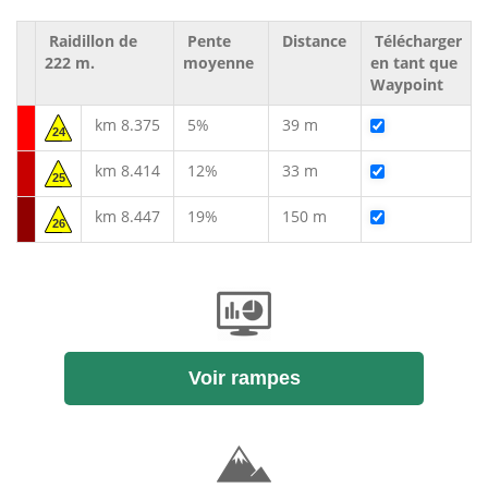
Raidillon de
Pente
Distance
Télécharger
222 m.
moyenne
en tant que
Waypoint
km 8.375
5%
39 m
24
km 8.414
12%
33 m
25
km 8.447
19%
150 m
26
Voir rampes