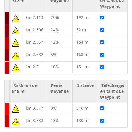
737 m.
moyenne
en tant que
Waypoint
km 2.113
20%
192 m
13
km 2.306
24%
62 m
14
km 2.367
12%
164 m
15
km 2.532
5%
168 m
16
km 2.7
16%
151 m
17
Raidillon de
Pente
Distance
Télécharger
646 m.
moyenne
en tant que
Waypoint
km 3.317
9%
516 m
18
km 3.833
13%
130 m
19