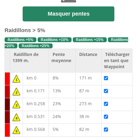
Masquer pentes
Raidillons > 5%
Raidillons >5%
Raidillons >10%
Raidillons >15%
Raidillons
>20%
Raidillons >25%
Raidillon de
Pente
Distance
Télécharger
1399 m.
moyenne
en tant que
Waypoint
km 0
8%
171 m
1
km 0.171
13%
87 m
2
km 0.258
23%
273 m
3
km 0.531
24%
38 m
4
km 0.568
5%
82 m
5