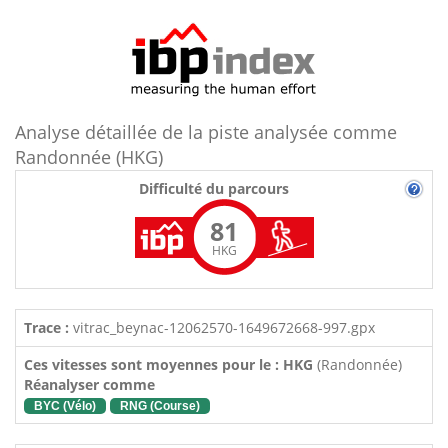
Analyse détaillée de la piste analysée comme
Randonnée (HKG)
Difficulté du parcours
81
HKG
Trace :
vitrac_beynac-12062570-1649672668-997.gpx
Ces vitesses sont moyennes pour le : HKG
(Randonnée)
Réanalyser comme
BYC (Vélo)
RNG (Course)