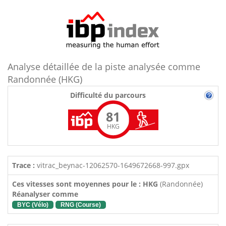
Analyse détaillée de la piste analysée comme
Randonnée (HKG)
Difficulté du parcours
81
HKG
Trace :
vitrac_beynac-12062570-1649672668-997.gpx
Ces vitesses sont moyennes pour le : HKG
(Randonnée)
Réanalyser comme
BYC (Vélo)
RNG (Course)