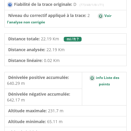
Fiabilité de la trace originale:
D
(773/48/1/8/-/71)
Niveau du correctif appliqué à la trace:
2
Voir
l'analyse non corrigée
Distance totale:
22.19 Km
mi / ft ?
Distance analysée:
22.19 Km
Distance linéaire:
0.02 Km
Dénivelée positive accumulée:
info Liste des
640.29 m
points
Dénivelée négative accumulée:
642.17 m
Altitude maximale:
231.7 m
Altitude minimale:
65.11 m