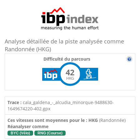
Analyse détaillée de la piste analysée comme
Randonnée (HKG)
Difficulté du parcours
42
HKG
Trace :
cala_galdena_-_alcudia_minorque-9488630-
1649674220-402.gpx
Ces vitesses sont moyennes pour le : HKG
(Randonnée)
Réanalyser comme
BYC (Vélo)
RNG (Course)