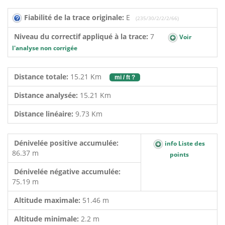
Fiabilité de la trace originale:
E
(235/30/2/2/2/66)
Niveau du correctif appliqué à la trace:
7
Voir
l'analyse non corrigée
Distance totale:
15.21 Km
mi / ft ?
Distance analysée:
15.21 Km
Distance linéaire:
9.73 Km
Dénivelée positive accumulée:
info Liste des
86.37 m
points
Dénivelée négative accumulée:
75.19 m
Altitude maximale:
51.46 m
Altitude minimale:
2.2 m