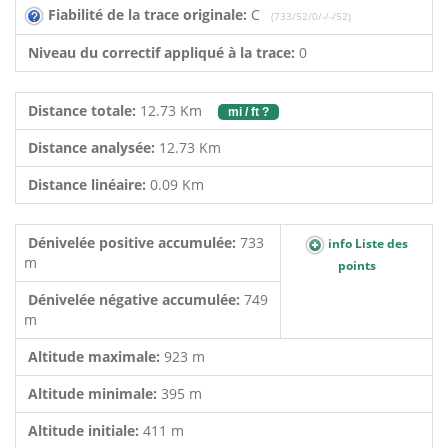
Fiabilité de la trace originale:
C
(733/52/0/-/-/52)
Niveau du correctif appliqué à la trace:
0
Distance totale:
12.73 Km
mi / ft ?
Distance analysée:
12.73 Km
Distance linéaire:
0.09 Km
Dénivelée positive accumulée:
733
info Liste des
m
points
Dénivelée négative accumulée:
749
m
Altitude maximale:
923 m
Altitude minimale:
395 m
Altitude initiale:
411 m