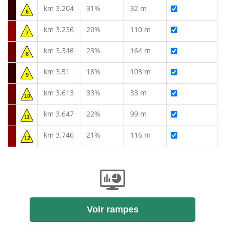
km 3.204
31%
32 m
6
km 3.236
20%
110 m
7
km 3.346
23%
164 m
8
km 3.51
18%
103 m
9
km 3.613
33%
33 m
10
km 3.647
22%
99 m
11
km 3.746
21%
116 m
12
Voir rampes