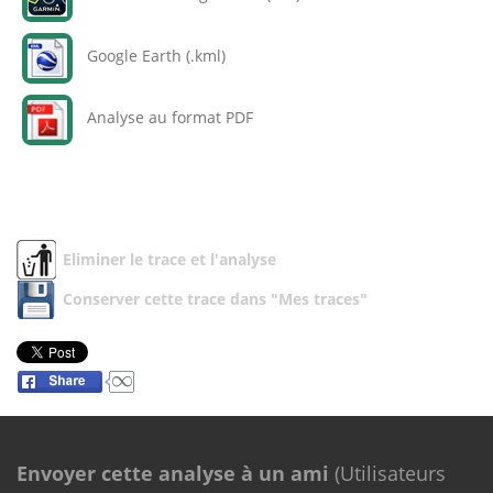
Google Earth (.kml)
Analyse au format PDF
Eliminer le trace et l'analyse
Conserver cette trace dans "Mes traces"
Envoyer cette analyse à un ami
(Utilisateurs