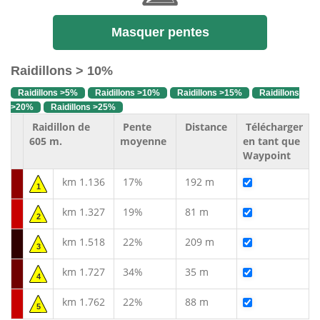
Masquer pentes
Raidillons > 10%
Raidillons >5%
Raidillons >10%
Raidillons >15%
Raidillons
>20%
Raidillons >25%
Raidillon de
Pente
Distance
Télécharger
605 m.
moyenne
en tant que
Waypoint
km 1.136
17%
192 m
1
km 1.327
19%
81 m
2
km 1.518
22%
209 m
3
km 1.727
34%
35 m
4
km 1.762
22%
88 m
5