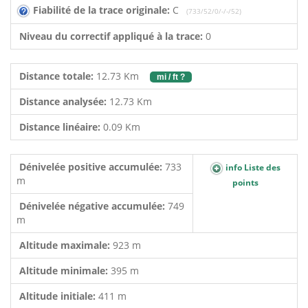
Fiabilité de la trace originale:
C
(733/52/0/-/-/52)
Niveau du correctif appliqué à la trace:
0
Distance totale:
12.73 Km
mi / ft ?
Distance analysée:
12.73 Km
Distance linéaire:
0.09 Km
Dénivelée positive accumulée:
733
info Liste des
m
points
Dénivelée négative accumulée:
749
m
Altitude maximale:
923 m
Altitude minimale:
395 m
Altitude initiale:
411 m