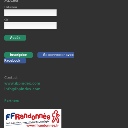
Accès
Utilisateur
Clé
Accès
Inscription
Se connecter avec
Facebook
Contact
www.ibpindex.com
info@ibpindex.com
Partners