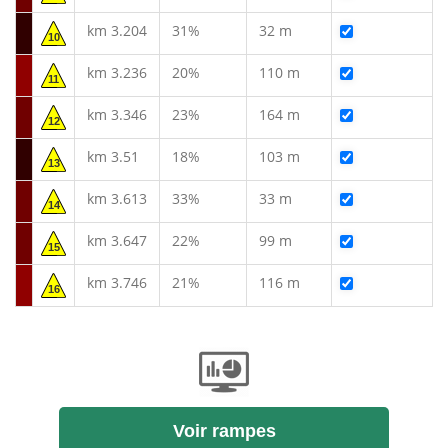
km 3.204
31%
32 m
10
km 3.236
20%
110 m
11
km 3.346
23%
164 m
12
km 3.51
18%
103 m
13
km 3.613
33%
33 m
14
km 3.647
22%
99 m
15
km 3.746
21%
116 m
16
Voir rampes