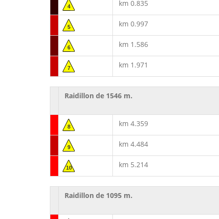
km 0.835
4
km 0.997
5
km 1.586
6
km 1.971
7
Raidillon de 1546 m.
km 4.359
8
km 4.484
9
km 5.214
10
Raidillon de 1095 m.