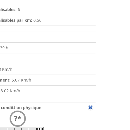
lisables:
6
lisables par Km:
0.56
:39 h
8 Km/h
ment:
5.07 Km/h
:
8.02 Km/h
 condittion physique
?*