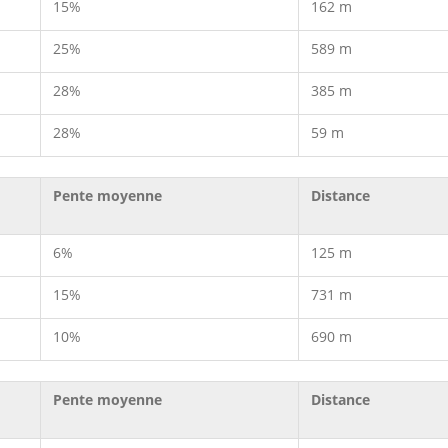
15%
162 m
25%
589 m
28%
385 m
28%
59 m
Pente moyenne
Distance
6%
125 m
15%
731 m
10%
690 m
Pente moyenne
Distance