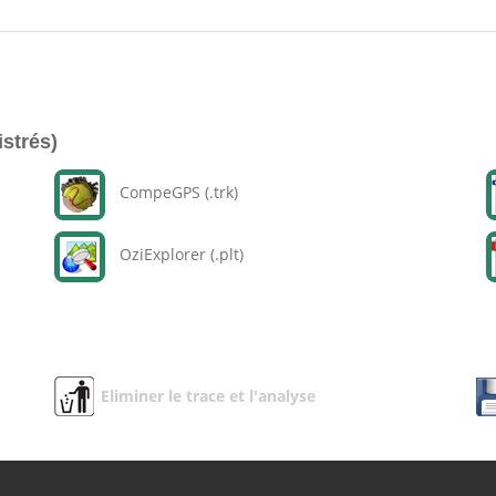
istrés)
CompeGPS (.trk)
OziExplorer (.plt)
Eliminer le trace et l'analyse