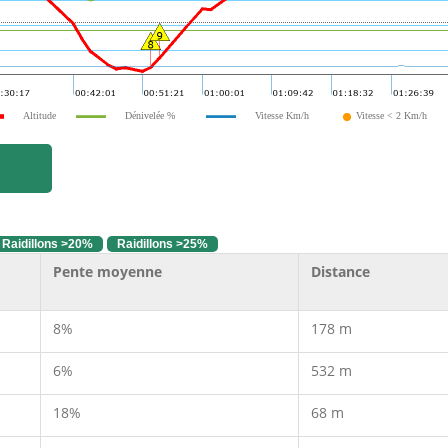
Altitude
Dénivelée %
Vitesse Km/h
Vitesse < 2 Km/h
Raidillons >20%
Raidillons >25%
Pente moyenne
Distance
8%
178 m
6%
532 m
18%
68 m