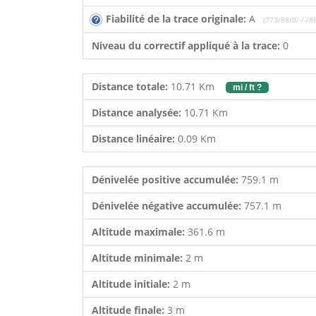
Fiabilité de la trace originale:
A
(773/88/0/-/-/8
Niveau du correctif appliqué à la trace:
0
Distance totale:
10.71 Km
mi / ft ?
Distance analysée:
10.71 Km
Distance linéaire:
0.09 Km
Dénivelée positive accumulée:
759.1 m
Dénivelée négative accumulée:
757.1 m
Altitude maximale:
361.6 m
Altitude minimale:
2 m
Altitude initiale:
2 m
Altitude finale:
3 m