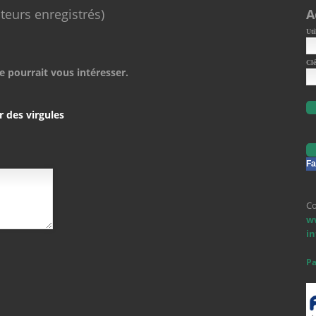
ateurs enregistrés)
A
Uti
Clé
e pourrait vous intéresser.
r des virgules
Fa
Co
w
i
Pa