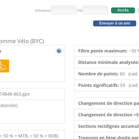
Utilisateur:
Clé:
Accès
Envoyer à un ami
 comme Vélo (BYC)
s
Filtre pente maximum:
~30 
Distance minimale analysée
Nombre de points:
60 (cad.
Points significatifs:
59 (cad.
674848-863.gpx
Changement de direction p
ndonnée)
Changement de direction >5
Sections rectilignes accumu
 > 50 % = MTB, < 50 % = RDB)
Tronçons en ligne droite pa