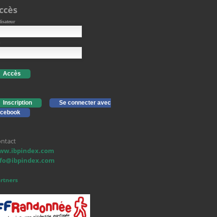
ccès
lisateur
Accès
Inscription
Se connecter avec
cebook
ntact
ww.ibpindex.com
nfo@ibpindex.com
rtners