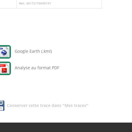
Ref.: 36172170699197
Google Earth (.kml)
Analyse au format PDF
Conserver cette trace dans "Mes traces"