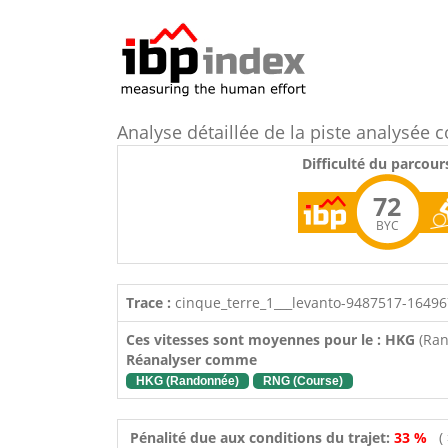
Analyse détaillée de la piste analysée
Difficulté du parcour
72
BYC
Trace :
cinque_terre_1___levanto-9487517-1649
Ces vitesses sont moyennes pour le : HKG
(Ra
Réanalyser comme
HKG (Randonnée)
RNG (Course)
Pénalité due aux conditions du trajet:
33 %
(