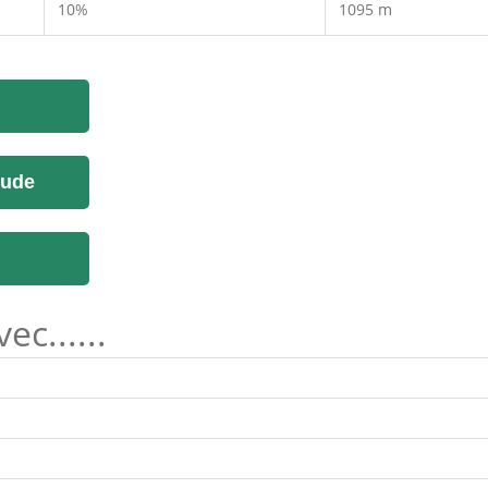
10%
1095 m
tude
c......