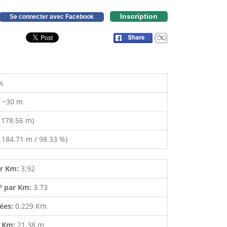
Inscription
Se connecter avec Facebook
%
:
~30 m
 178.56 m)
 184.71 m / 98.33 %)
ar Km:
3.92
º par Km:
3.73
lées:
0.229 Km
r Km:
21.38 m