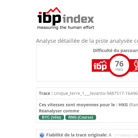
Analyse détaillée de la piste analysé
Difficulté du parcour
76
HKG
Trace :
cinque_terre_1___levanto-9487517-1649
Ces vitesses sont moyennes pour le : HKG
(Ra
Réanalyser comme
BYC (Vélo)
RNG (Course)
Fiabilité de la trace originale:
A
(773/88/0/-/-/8