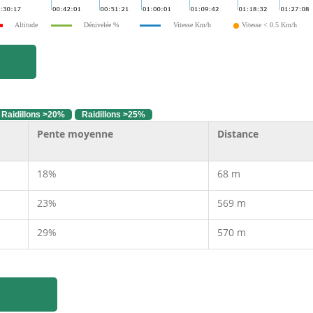
Altitude
Dénivelée %
Vitesse Km/h
Vitesse < 0.5 Km/h
Raidillons >20%
Raidillons >25%
Pente moyenne
Distance
18%
68 m
23%
569 m
29%
570 m