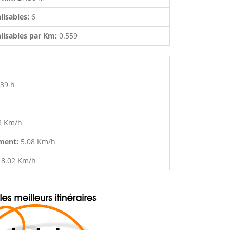
lisables:
6
lisables par Km:
0.559
:39 h
8 Km/h
ment:
5.08 Km/h
:
8.02 Km/h