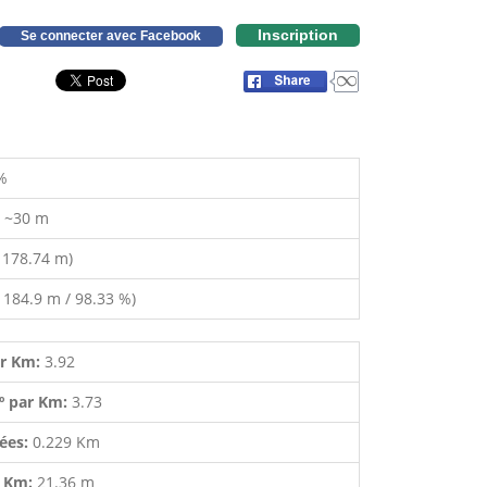
Inscription
Se connecter avec Facebook
%
:
~30 m
 178.74 m)
 184.9 m / 98.33 %)
ar Km:
3.92
º par Km:
3.73
lées:
0.229 Km
r Km:
21.36 m