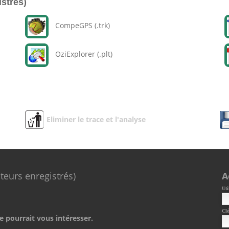
istrés)
CompeGPS (.trk)
OziExplorer (.plt)
Eliminer le trace et l'analyse
ateurs enregistrés)
A
Uti
Clé
e pourrait vous intéresser.