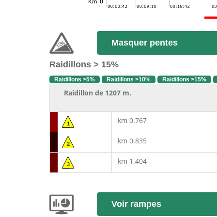
Masquer pentes
Raidillons > 15%
Raidillons >5%
Raidillons >10%
Raidillons >15%
Raidillon de 1207 m.
km 0.767
1
km 0.835
2
km 1.404
3
Voir rampes