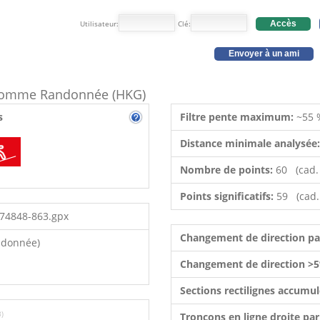
Utilisateur:
Clé:
Accès
Envoyer à un ami
e comme Randonnée (HKG)
s
Filtre pente maximum:
~55 
Distance minimale analysée
Nombre de points:
60 (cad.
Points significatifs:
59 (cad.
674848-863.gpx
Changement de direction p
ndonnée)
Changement de direction >5
Sections rectilignes accumu
8)
Tronçons en ligne droite pa