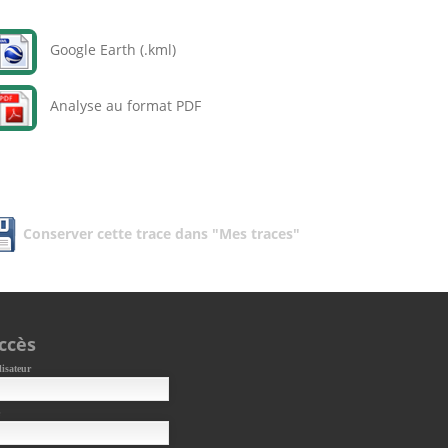
Google Earth (.kml)
Analyse au format PDF
Conserver cette trace dans "Mes traces"
ccès
lisateur