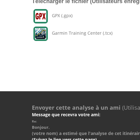
Télécharger le fichier (Utilisateurs enreg
GPX (.gpx)
Garmin Training Center (.tcx)
Envoyer cette analyse à un ami
(Utilis
Message que recevra votre ami:
Re:
Bonjour.
(votre nom) a estimé que l'analyse de cet itinérair
(Suivez le lien vers cette page)