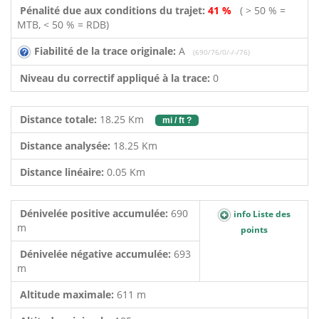
Pénalité due aux conditions du trajet:
41 %
( > 50 % =
MTB, < 50 % = RDB)
Fiabilité de la trace originale:
A
(690/76/0/-/-/76)
Niveau du correctif appliqué à la trace:
0
Distance totale:
18.25 Km
mi / ft ?
Distance analysée:
18.25 Km
Distance linéaire:
0.05 Km
Dénivelée positive accumulée:
690
info Liste des
m
points
Dénivelée négative accumulée:
693
m
Altitude maximale:
611 m