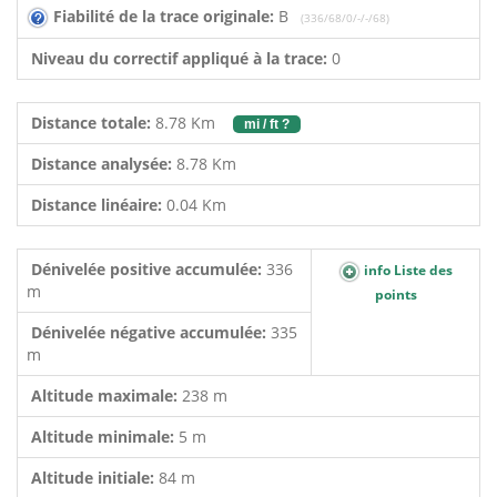
Fiabilité de la trace originale:
B
(336/68/0/-/-/68)
Niveau du correctif appliqué à la trace:
0
Distance totale:
8.78 Km
mi / ft ?
Distance analysée:
8.78 Km
Distance linéaire:
0.04 Km
Dénivelée positive accumulée:
336
info Liste des
m
points
Dénivelée négative accumulée:
335
m
Altitude maximale:
238 m
Altitude minimale:
5 m
Altitude initiale:
84 m