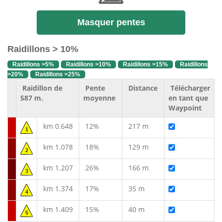
Masquer pentes
Raidillons > 10%
Raidillons >5%
Raidillons >10%
Raidillons >15%
Raidillons
>20%
Raidillons >25%
Raidillon de
Pente
Distance
Télécharger
587 m.
moyenne
en tant que
Waypoint
km 0.648
12%
217 m
1
km 1.078
18%
129 m
2
km 1.207
26%
166 m
3
km 1.374
17%
35 m
4
km 1.409
15%
40 m
5