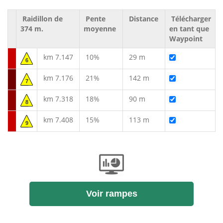
Raidillon de
Pente
Distance
Télécharger
374 m.
moyenne
en tant que
Waypoint
km 7.147
10%
29 m
6
km 7.176
21%
142 m
7
km 7.318
18%
90 m
8
km 7.408
15%
113 m
9
Voir rampes