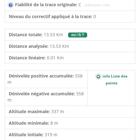
Fiabilité de la trace originale:
C
(558/52/0/-/-/52)
Niveau du correctif appliqué à la trace:
0
Distance totale:
13.53 Km
mi / ft ?
Distance analysée:
13.53 Km
Distance linéaire:
0.01 Km
Dénivelée positive accumulée:
558
info Liste des
m
points
Dénivelée négative accumulée:
558
m
Altitude maximale:
337 m
Altitude minimale:
8 m
Altitude initiale:
319 m