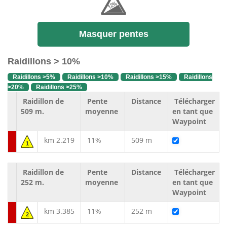
Masquer pentes
Raidillons > 10%
Raidillons >5%
Raidillons >10%
Raidillons >15%
Raidillons
>20%
Raidillons >25%
Raidillon de
Pente
Distance
Télécharger
509 m.
moyenne
en tant que
Waypoint
km 2.219
11%
509 m
1
Raidillon de
Pente
Distance
Télécharger
252 m.
moyenne
en tant que
Waypoint
km 3.385
11%
252 m
2