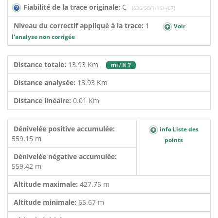
Fiabilité de la trace originale:
C
(636/50/1/16/-/67)
Niveau du correctif appliqué à la trace:
1
Voir
l'analyse non corrigée
Distance totale:
13.93 Km
mi / ft ?
Distance analysée:
13.93 Km
Distance linéaire:
0.01 Km
Dénivelée positive accumulée:
info Liste des
559.15 m
points
Dénivelée négative accumulée:
559.42 m
Altitude maximale:
427.75 m
Altitude minimale:
65.67 m