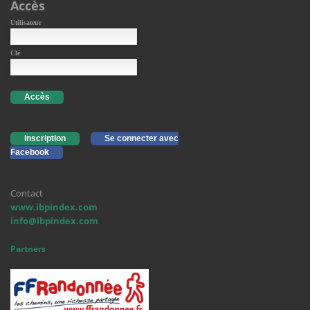
Accès
Utilisateur
Clé
Accès
Inscription
Se connecter avec
Facebook
Contact
www.ibpindex.com
info@ibpindex.com
Partners