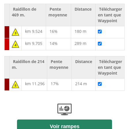
Raidillon de
Pente
Distance
Télécharger
469 m.
moyenne
en tant que
Waypoint
km 9.524
16%
180 m
3
km 9.705
14%
289 m
4
Raidillon de 214
Pente
Distance
Télécharger
m.
moyenne
en tant que
Waypoint
km 11.296
17%
214 m
5
Voir rampes