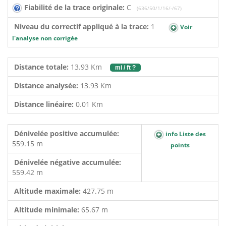
Fiabilité de la trace originale:
C
(636/50/1/16/-/67)
Niveau du correctif appliqué à la trace:
1
Voir
l'analyse non corrigée
Distance totale:
13.93 Km
mi / ft ?
Distance analysée:
13.93 Km
Distance linéaire:
0.01 Km
Dénivelée positive accumulée:
info Liste des
559.15 m
points
Dénivelée négative accumulée:
559.42 m
Altitude maximale:
427.75 m
Altitude minimale:
65.67 m