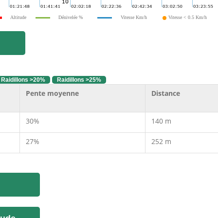
Altitude
Dénivelée %
Vitesse Km/h
Vitesse < 0.5 Km/h
Raidillons >20%
Raidillons >25%
Pente moyenne
Distance
30%
140 m
27%
252 m