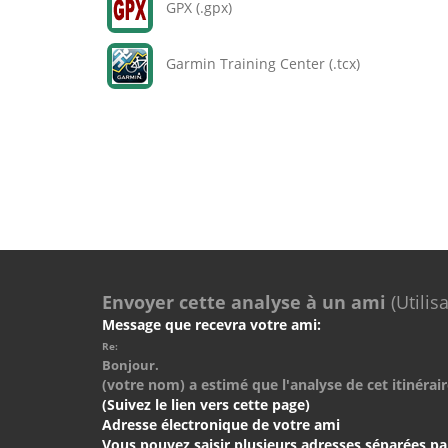
GPX (.gpx)
Garmin Training Center (.tcx)
Envoyer cette analyse à un ami
(Utilis
Message que recevra votre ami:
Re:
Bonjour.
(votre nom) a estimé que l'analyse de cet itinérair
(Suivez le lien vers cette page)
Adresse électronique de votre ami
Vous pouvez saisir plusieurs adresses séparées pa