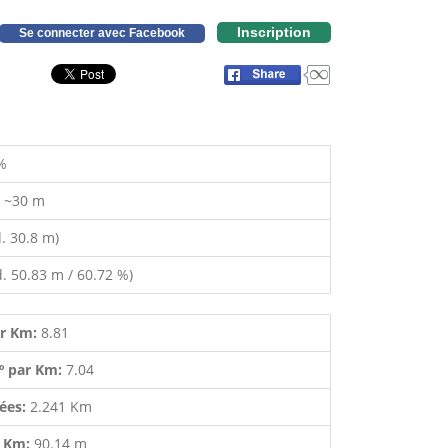
Inscription
Se connecter avec Facebook
%
:
~30 m
. 30.8 m)
. 50.83 m / 60.72 %)
ar Km:
8.81
º par Km:
7.04
lées:
2.241 Km
r Km:
90.14 m