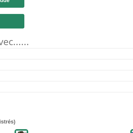
tude
c......
istrés)