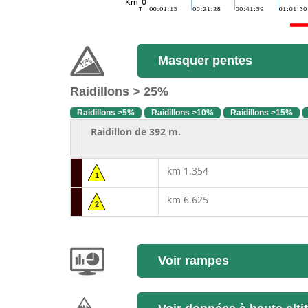
Masquer pentes
Raidillons > 25%
Raidillons >5%
Raidillons >10%
Raidillons >15%
Raidillon de 392 m.
km 1.354
1
km 6.625
2
Voir rampes