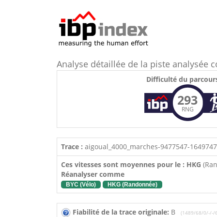
Analyse détaillée de la piste analysé
Difficulté du parcour
293
RNG
Trace :
aigoual_4000_marches-9477547-1649747
Ces vitesses sont moyennes pour le : HKG
(Ra
Réanalyser comme
BYC (Vélo)
HKG (Randonnée)
Fiabilité de la trace originale:
B
(1489/68/0/-/-/