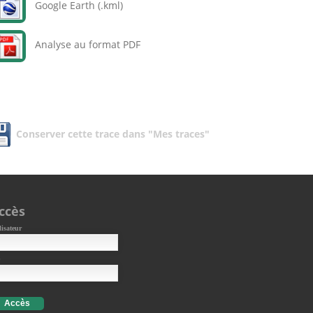
Google Earth (.kml)
Analyse au format PDF
Conserver cette trace dans "Mes traces"
ccès
lisateur
Accès