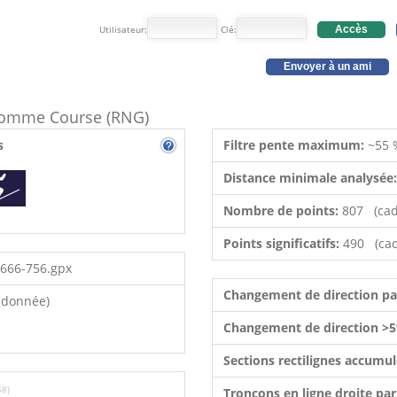
Utilisateur:
Clé:
Accès
Envoyer à un ami
e comme Course (RNG)
s
Filtre pente maximum:
~55 
Distance minimale analysée
Nombre de points:
807 (cad
Points significatifs:
490 (cad
666-756.gpx
Changement de direction p
ndonnée)
Changement de direction >5
Sections rectilignes accumu
68)
Tronçons en ligne droite pa