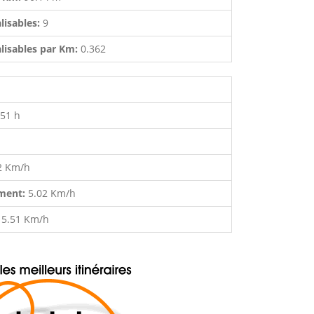
lisables:
9
lisables par Km:
0.362
:51 h
2 Km/h
ment:
5.02 Km/h
:
5.51 Km/h