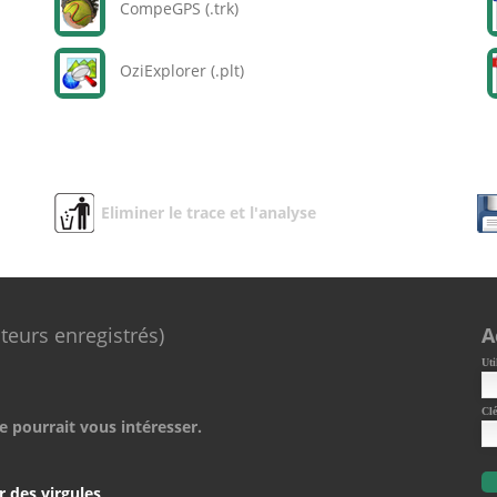
CompeGPS (.trk)
OziExplorer (.plt)
Eliminer le trace et l'analyse
ateurs enregistrés)
A
Uti
Clé
e pourrait vous intéresser.
r des virgules