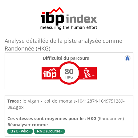
Analyse détaillée de la piste analysée comme
Randonnée (HKG)
Difficulté du parcours
80
HKG
Trace :
le_vigan_-_col_de_montals-10412874-1649751289-
882.gpx
Ces vitesses sont moyennes pour le : HKG
(Randonnée)
Réanalyser comme
BYC (Vélo)
RNG (Course)