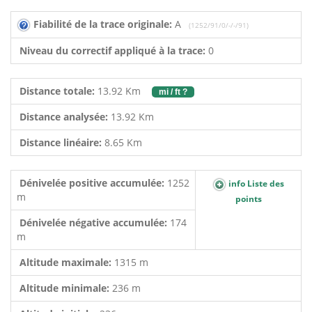
Fiabilité de la trace originale:
A
(1252/91/0/-/-/91)
Niveau du correctif appliqué à la trace:
0
Distance totale:
13.92 Km
mi / ft ?
Distance analysée:
13.92 Km
Distance linéaire:
8.65 Km
Dénivelée positive accumulée:
1252
info Liste des
m
points
Dénivelée négative accumulée:
174
m
Altitude maximale:
1315 m
Altitude minimale:
236 m