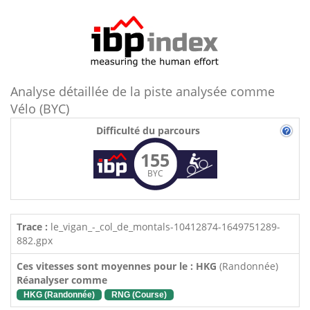
Analyse détaillée de la piste analysée comme
Vélo (BYC)
Difficulté du parcours
155
BYC
Trace :
le_vigan_-_col_de_montals-10412874-1649751289-
882.gpx
Ces vitesses sont moyennes pour le : HKG
(Randonnée)
Réanalyser comme
HKG (Randonnée)
RNG (Course)