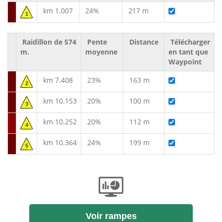
km 1.007
24%
217 m
1
Raidillon de 574
Pente
Distance
Télécharger
m.
moyenne
en tant que
Waypoint
km 7.408
23%
163 m
2
km 10.153
20%
100 m
3
km 10.252
20%
112 m
4
km 10.364
24%
199 m
5
Voir rampes