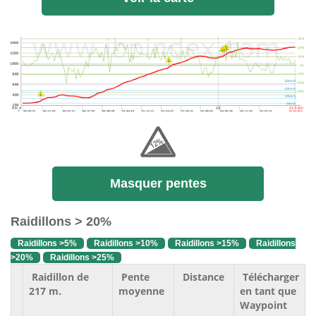
Masquer pentes
Raidillons > 20%
Raidillons >5%
Raidillons >10%
Raidillons >15%
Raidillons
>20%
Raidillons >25%
Raidillon de
Pente
Distance
Télécharger
217 m.
moyenne
en tant que
Waypoint