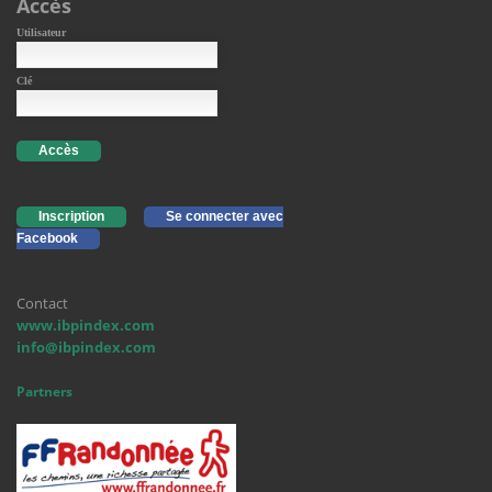
Accès
Utilisateur
Clé
Accès
Inscription
Se connecter avec
Facebook
Contact
www.ibpindex.com
info@ibpindex.com
Partners