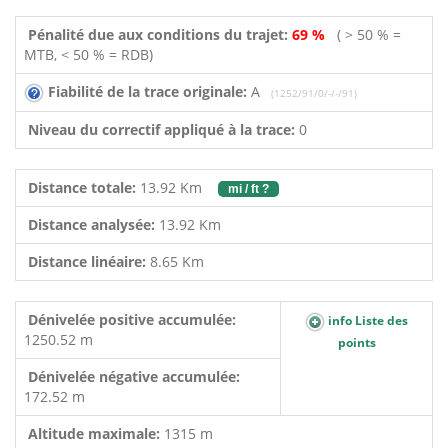
Pénalité due aux conditions du trajet:
69 %
( > 50 % =
MTB, < 50 % = RDB)
Fiabilité de la trace originale:
A
(1252/91/0/-/-/91)
Niveau du correctif appliqué à la trace:
0
Distance totale:
13.92 Km
mi / ft ?
Distance analysée:
13.92 Km
Distance linéaire:
8.65 Km
Dénivelée positive accumulée:
info Liste des
1250.52 m
points
Dénivelée négative accumulée:
172.52 m
Altitude maximale:
1315 m