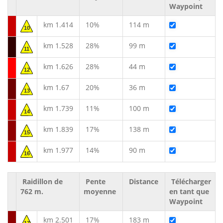
Waypoint
km 1.414
10%
114 m
10
km 1.528
28%
99 m
11
km 1.626
28%
44 m
12
km 1.67
20%
36 m
13
km 1.739
11%
100 m
14
km 1.839
17%
138 m
15
km 1.977
14%
90 m
16
Raidillon de
Pente
Distance
Télécharger
762 m.
moyenne
en tant que
Waypoint
km 2.501
17%
183 m