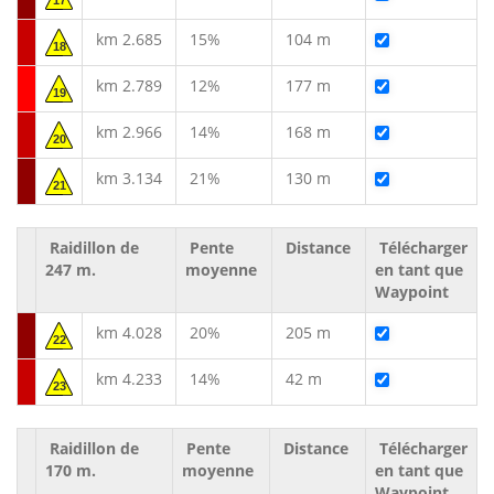
17
km 2.685
15%
104 m
18
km 2.789
12%
177 m
19
km 2.966
14%
168 m
20
km 3.134
21%
130 m
21
Raidillon de
Pente
Distance
Télécharger
247 m.
moyenne
en tant que
Waypoint
km 4.028
20%
205 m
22
km 4.233
14%
42 m
23
Raidillon de
Pente
Distance
Télécharger
170 m.
moyenne
en tant que
Waypoint