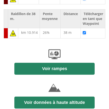
29
Raidillon de 38
Pente
Distance
Télécharger
m.
moyenne
en tant que
Waypoint
km 10.914
26%
38 m
30
Voir rampes
Voir données à haute altitude