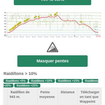
Masquer pentes
Raidillons > 10%
Raidillons >5%
Raidillons >10%
Raidillons >15%
Raidillons
>20%
Raidillons >25%
Raidillon de
Pente
Distance
Télécharger
943 m.
moyenne
en tant que
Waypoint