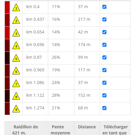
km 0.4
11%
37 m
1
km 0.437
16%
217 m
2
km 0.654
14%
42 m
3
km 0.696
14%
174 m
4
km 0.87
26%
99 m
5
km 0.969
19%
117 m
6
km 1.086
24%
37 m
7
km 1.122
28%
152 m
8
km 1.274
21%
68 m
9
Raidillon de
Pente
Distance
Télécharger
621 m.
moyenne
en tant que