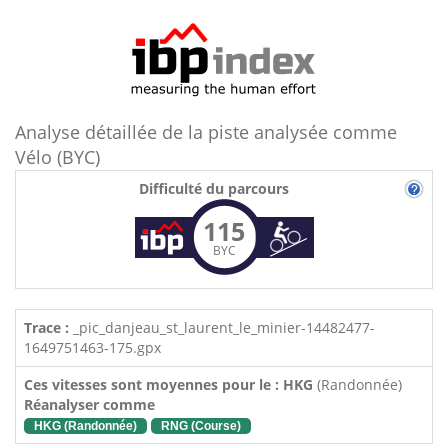
Analyse détaillée de la piste analysée comme
Vélo (BYC)
Difficulté du parcours
115
BYC
Trace :
_pic_danjeau_st_laurent_le_minier-14482477-
1649751463-175.gpx
Ces vitesses sont moyennes pour le : HKG
(Randonnée)
Réanalyser comme
HKG (Randonnée)
RNG (Course)