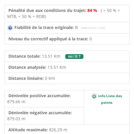
Pénalité due aux conditions du trajet:
84 %
( > 50 % =
MTB, < 50 % = RDB)
Fiabilité de la trace originale:
B
(886/59/0/-/-/59)
Niveau du correctif appliqué à la trace:
0
Distance totale:
13.51 Km
mi / ft ?
Distance analysée:
13.51 Km
Distance linéaire:
0 Km
Dénivelée positive accumulée:
info Liste des
879.66 m
points
Dénivelée négative accumulée:
879.03 m
Altitude maximale:
826.29 m