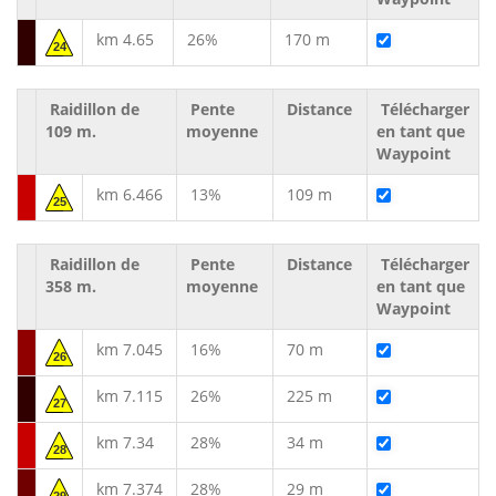
km 4.65
26%
170 m
24
Raidillon de
Pente
Distance
Télécharger
109 m.
moyenne
en tant que
Waypoint
km 6.466
13%
109 m
25
Raidillon de
Pente
Distance
Télécharger
358 m.
moyenne
en tant que
Waypoint
km 7.045
16%
70 m
26
km 7.115
26%
225 m
27
km 7.34
28%
34 m
28
km 7.374
28%
29 m