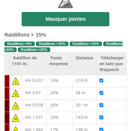
Masquer pentes
Raidillons > 15%
Raidillons >5%
Raidillons >10%
Raidillons >15%
Raidillons
>20%
Raidillons >25%
Raidillon de
Pente
Distance
Télécharger
1141 m.
moyenne
en tant que
Waypoint
km 0.437
16%
218 m
1
km 0.87
26%
68 m
2
km 0.938
26%
261 m
3
km 1.531
29%
143 m
4
km 1.842
17%
138 m