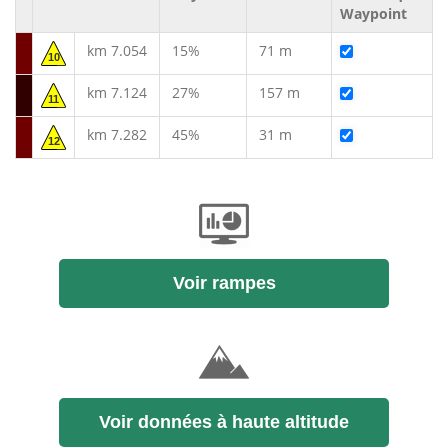
Waypoint
km 7.054
15%
71 m
10
km 7.124
27%
157 m
11
km 7.282
45%
31 m
12
Voir rampes
Voir données à haute altitude