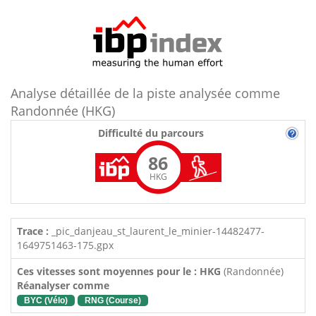
Analyse détaillée de la piste analysée comme
Randonnée (HKG)
Difficulté du parcours
86
HKG
Trace :
_pic_danjeau_st_laurent_le_minier-14482477-
1649751463-175.gpx
Ces vitesses sont moyennes pour le : HKG
(Randonnée)
Réanalyser comme
BYC (Vélo)
RNG (Course)