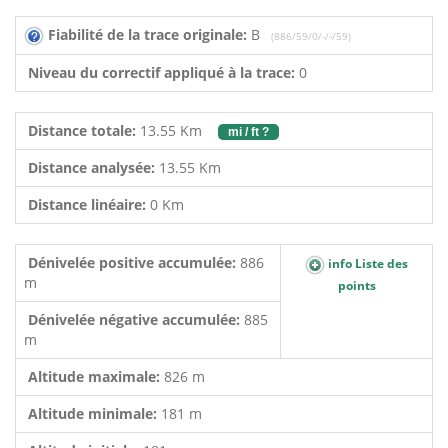
Fiabilité de la trace originale:
B
(886/59/0/-/-/59)
Niveau du correctif appliqué à la trace:
0
Distance totale:
13.55 Km
mi / ft ?
Distance analysée:
13.55 Km
Distance linéaire:
0 Km
Dénivelée positive accumulée:
886
info Liste des
m
points
Dénivelée négative accumulée:
885
m
Altitude maximale:
826 m
Altitude minimale:
181 m