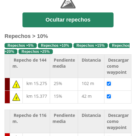
Ocultar repechos
Repechos > 10%
Repechos >5%
Repechos >10%
Repechos >15%
Repechos
>20%
Repechos >25%
Repecho de 144
Pendiente
Distancia
Descargar
m.
media
como
waypoint
km 15.275
25%
102 m
1
km 15.377
15%
42 m
2
Repecho de 116
Pendiente
Distancia
Descargar
m.
media
como
waypoint