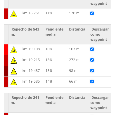
waypoint
km 16.751
11%
170 m
10
Repecho de 543
Pendiente
Distancia
Descargar
m.
media
como
waypoint
km 19.108
10%
107 m
11
km 19.215
13%
272 m
12
km 19.487
15%
98 m
13
km 19.585
14%
66 m
14
Repecho de 241
Pendiente
Distancia
Descargar
m.
media
como
waypoint