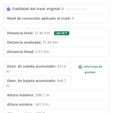
Fiabilidad del track original:
B
(937/70/0/-/-/70)
Nivel de corrección aplicado al track:
0
Distancia total:
37.46 Km
mi / ft ?
Distancia analizada:
37.46 Km
Distancia lineal:
0.01 Km
Desn. de subida acumulado:
937.4
info Lista de
m
puntos
Desn. de bajada acumulado:
948.7
m
Altura máxima :
896.1 m
Altura mínima :
441.9 m