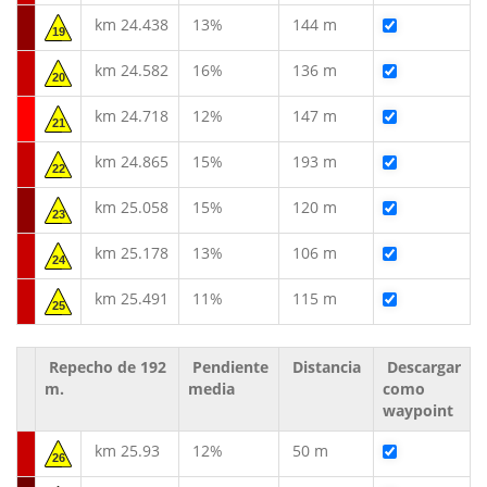
km 24.438
13%
144 m
19
km 24.582
16%
136 m
20
km 24.718
12%
147 m
21
km 24.865
15%
193 m
22
km 25.058
15%
120 m
23
km 25.178
13%
106 m
24
km 25.491
11%
115 m
25
Repecho de 192
Pendiente
Distancia
Descargar
m.
media
como
waypoint
km 25.93
12%
50 m
26