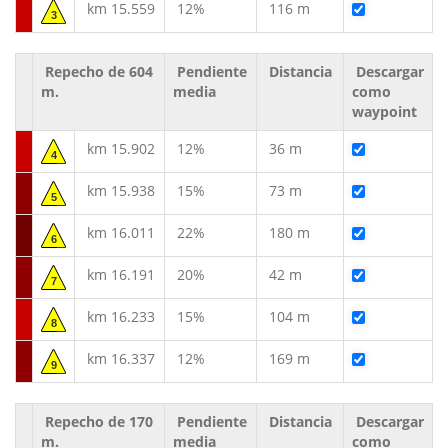
km 15.559
12%
116 m
3
Repecho de 604
Pendiente
Distancia
Descargar
m.
media
como
waypoint
km 15.902
12%
36 m
4
km 15.938
15%
73 m
5
km 16.011
22%
180 m
6
km 16.191
20%
42 m
7
km 16.233
15%
104 m
8
km 16.337
12%
169 m
9
Repecho de 170
Pendiente
Distancia
Descargar
m.
media
como