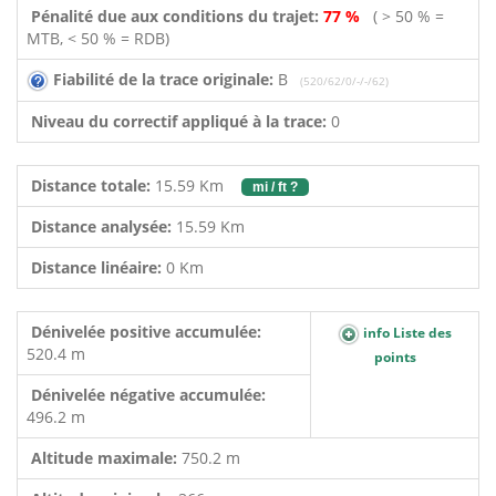
Pénalité due aux conditions du trajet:
77 %
( > 50 % =
MTB, < 50 % = RDB)
Fiabilité de la trace originale:
B
(520/62/0/-/-/62)
Niveau du correctif appliqué à la trace:
0
Distance totale:
15.59 Km
mi / ft ?
Distance analysée:
15.59 Km
Distance linéaire:
0 Km
Dénivelée positive accumulée:
info Liste des
520.4 m
points
Dénivelée négative accumulée:
496.2 m
Altitude maximale:
750.2 m