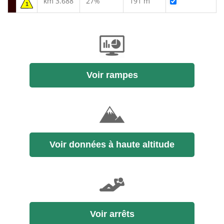
km 3.688
27%
191 m
1
Voir rampes
Voir données à haute altitude
Voir arrêts