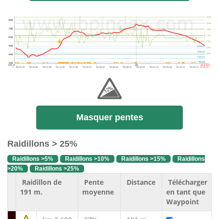
Masquer pentes
Raidillons > 25%
Raidillons >5%
Raidillons >10%
Raidillons >15%
Raidillons
>20%
Raidillons >25%
Raidillon de
Pente
Distance
Télécharger
191 m.
moyenne
en tant que
Waypoint