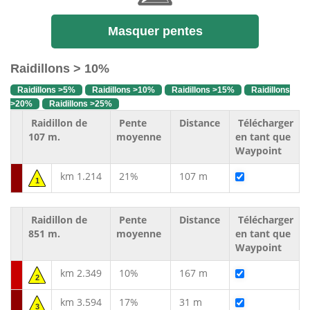
Masquer pentes
Raidillons > 10%
Raidillons >5%
Raidillons >10%
Raidillons >15%
Raidillons
>20%
Raidillons >25%
Raidillon de
Pente
Distance
Télécharger
107 m.
moyenne
en tant que
Waypoint
km 1.214
21%
107 m
1
Raidillon de
Pente
Distance
Télécharger
851 m.
moyenne
en tant que
Waypoint
km 2.349
10%
167 m
2
km 3.594
17%
31 m
3