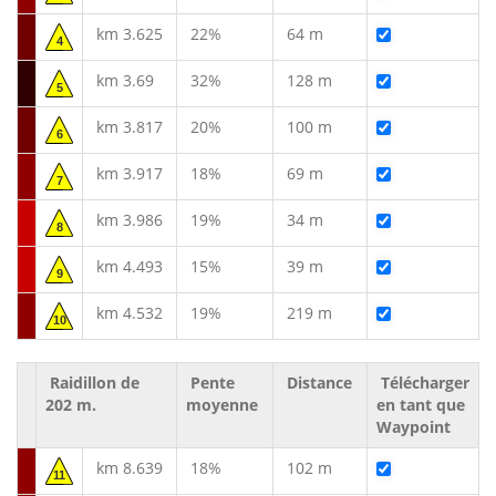
km 3.625
22%
64 m
4
km 3.69
32%
128 m
5
km 3.817
20%
100 m
6
km 3.917
18%
69 m
7
km 3.986
19%
34 m
8
km 4.493
15%
39 m
9
km 4.532
19%
219 m
10
Raidillon de
Pente
Distance
Télécharger
202 m.
moyenne
en tant que
Waypoint
km 8.639
18%
102 m
11