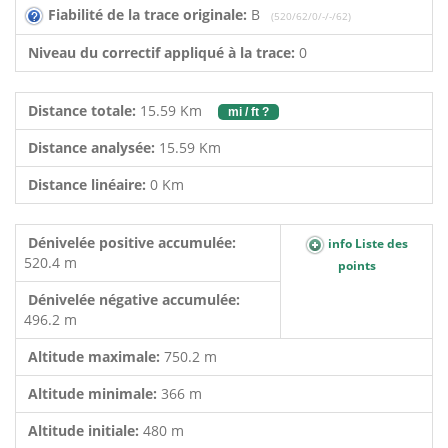
Fiabilité de la trace originale:
B
(520/62/0/-/-/62)
Niveau du correctif appliqué à la trace:
0
Distance totale:
15.59 Km
mi / ft ?
Distance analysée:
15.59 Km
Distance linéaire:
0 Km
Dénivelée positive accumulée:
info Liste des
520.4 m
points
Dénivelée négative accumulée:
496.2 m
Altitude maximale:
750.2 m
Altitude minimale:
366 m
Altitude initiale:
480 m