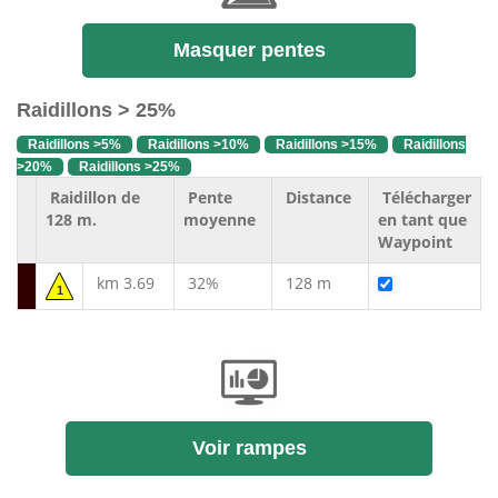
Masquer pentes
Raidillons > 25%
Raidillons >5%
Raidillons >10%
Raidillons >15%
Raidillons
>20%
Raidillons >25%
Raidillon de
Pente
Distance
Télécharger
128 m.
moyenne
en tant que
Waypoint
km 3.69
32%
128 m
1
Voir rampes