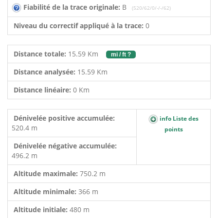
Fiabilité de la trace originale:
B
(520/62/0/-/-/62)
Niveau du correctif appliqué à la trace:
0
Distance totale:
15.59 Km
mi / ft ?
Distance analysée:
15.59 Km
Distance linéaire:
0 Km
Dénivelée positive accumulée:
info Liste des
520.4 m
points
Dénivelée négative accumulée:
496.2 m
Altitude maximale:
750.2 m
Altitude minimale:
366 m
Altitude initiale:
480 m