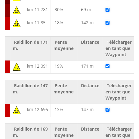
km 11.781
30%
69 m
10
km 11.85
18%
142 m
11
Raidillon de 171
Pente
Distance
Télécharger
m.
moyenne
en tant que
Waypoint
km 12.091
19%
171 m
12
Raidillon de 147
Pente
Distance
Télécharger
m.
moyenne
en tant que
Waypoint
km 12.695
13%
147 m
13
Raidillon de 169
Pente
Distance
Télécharger
m.
moyenne
en tant que