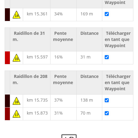
Waypoint
km 15.361
34%
169 m
14
Raidillon de 31
Pente
Distance
Télécharger
m.
moyenne
en tant que
Waypoint
km 15.597
16%
31 m
15
Raidillon de 208
Pente
Distance
Télécharger
m.
moyenne
en tant que
Waypoint
km 15.735
37%
138 m
16
km 15.873
31%
70 m
17