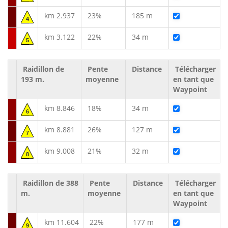
km 2.937
23%
185 m
4
km 3.122
22%
34 m
5
Raidillon de
Pente
Distance
Télécharger
193 m.
moyenne
en tant que
Waypoint
km 8.846
18%
34 m
6
km 8.881
26%
127 m
7
km 9.008
21%
32 m
8
Raidillon de 388
Pente
Distance
Télécharger
m.
moyenne
en tant que
Waypoint
km 11.604
22%
177 m
9