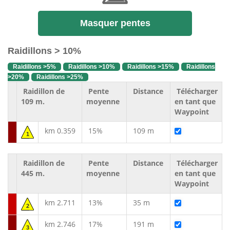
Masquer pentes
Raidillons > 10%
Raidillons >5%
Raidillons >10%
Raidillons >15%
Raidillons
>20%
Raidillons >25%
Raidillon de
Pente
Distance
Télécharger
109 m.
moyenne
en tant que
Waypoint
km 0.359
15%
109 m
1
Raidillon de
Pente
Distance
Télécharger
445 m.
moyenne
en tant que
Waypoint
km 2.711
13%
35 m
2
km 2.746
17%
191 m
3