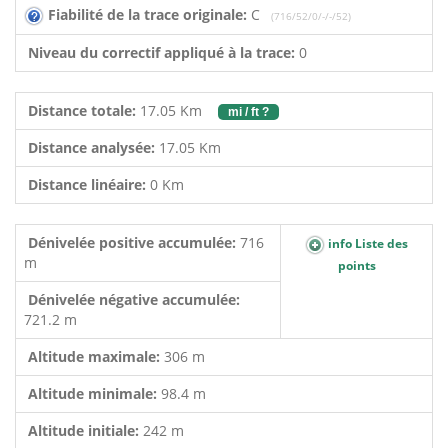
Fiabilité de la trace originale:
C
(716/52/0/-/-/52)
Niveau du correctif appliqué à la trace:
0
Distance totale:
17.05 Km
mi / ft ?
Distance analysée:
17.05 Km
Distance linéaire:
0 Km
Dénivelée positive accumulée:
716
info Liste des
m
points
Dénivelée négative accumulée:
721.2 m
Altitude maximale:
306 m
Altitude minimale:
98.4 m
Altitude initiale:
242 m