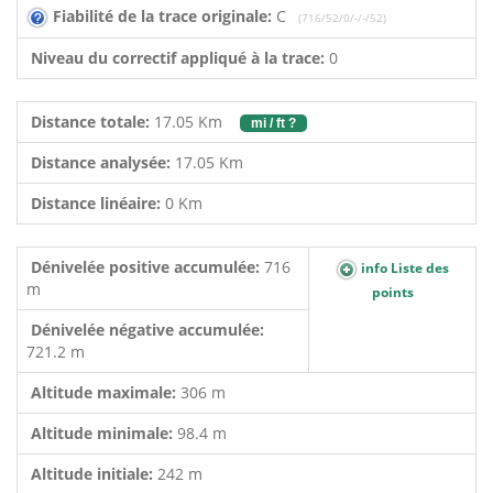
Fiabilité de la trace originale:
C
(716/52/0/-/-/52)
Niveau du correctif appliqué à la trace:
0
Distance totale:
17.05 Km
mi / ft ?
Distance analysée:
17.05 Km
Distance linéaire:
0 Km
Dénivelée positive accumulée:
716
info Liste des
m
points
Dénivelée négative accumulée:
721.2 m
Altitude maximale:
306 m
Altitude minimale:
98.4 m
Altitude initiale:
242 m