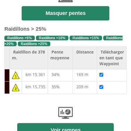
Masquer pentes
Raidillons > 25%
Raidillons >5%
Raidillons >10%
Raidillons >15%
Raidillons
>20%
Raidillons >25%
Raidillon de 378
Pente
Distance
Télécharger
m.
moyenne
en tant que
Waypoint
km 15.361
34%
169 m
1
km 15.735
35%
209 m
2
Voir rampes