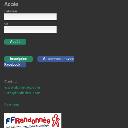
Accès
Utilisateur
Clé
Accès
Inscription
Se connecter avec
Facebook
Contact
www.ibpindex.com
info@ibpindex.com
Partners